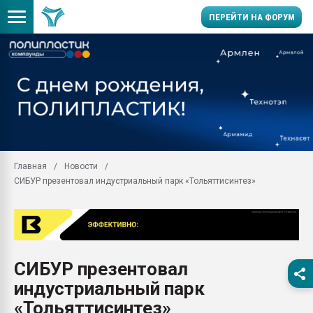
ПЕРЕЙТИ НА ФОРУМ
Продажа готового бизн
производство SPC лам
цикла
29.07.2026 ФРП помог 
заводу пластмасс" зах
ППЭ
Главная
Новости
Помощь в подборе мат
СИБУР презентовал индустриальный парк «Тольяттисинтез»
Вакуум-формовочные 
ближайшее подмосковье
Подмосковье, Москва
28.07.2026 Автоматиза
первый план в перераб
СИБУР презентовал
пластмасс
индустриальный парк
28.07.2026 "Техноникол
ситуацией на строител
«Тольяттисинтез»