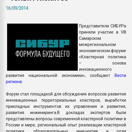
Всё, что касается выду
16/09/2014
бутылок
Представители СИБУРа
ПЕРЕЙТИ НА 
приняли участие в VIII
Самарском
межрегиональном
экономическом форуме
«Кластерная политика
– основа
инновационного
развития национальной экономики», сообщают
Вести
региона
.
Форум стал площадкой для обсуждения вопросов развития
инновационных территориальных кластеров, выработки
прикладных инструментов их управления и развития,
развития инжиниринга.В докладах экспертов были
представлены вопросы современной кластерной политики в
России и мире, региональный опыт реализации кластерной
политики, образовательных инициатив и роли