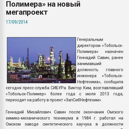
Полимера» на новый
Всё, что касается выду
бутылок
мегапроект
17/09/2014
ПЕРЕЙТИ НА 
Генеральным
директором «Тобольск-
Полимера» назначен
Геннадий Савин, ранее
занимавший
должность главного
инженера «Тобольск-
Нефтехима», сообщила
сегодня пресс-служба СИБУРа. Виктор Ким, возглавлявший
«Тобольск-Полимер» более года с июля 2013 года,
переходит на работу в проект «ЗапСибНефтехим».
Геннадий Михайлович Савин после окончания Омского
химико-механического техникума в 1984 г. работал на
Омском заводе синтетического каучука в должности