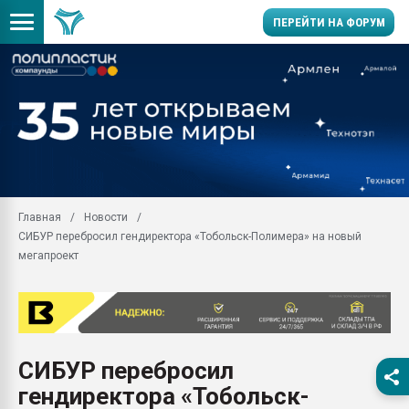
ПЕРЕЙТИ НА ФОРУМ
Продажа готового бизн
производство SPC лам
цикла
29.07.2026 ФРП помог 
заводу пластмасс" зах
ППЭ
Главная
Новости
Помощь в подборе мат
СИБУР перебросил гендиректора «Тобольск-Полимера» на новый
Вакуум-формовочные 
мегапроект
ближайшее подмосковье
Подмосковье, Москва
28.07.2026 Автоматиза
первый план в перераб
пластмасс
СИБУР перебросил
28.07.2026 "Техноникол
гендиректора «Тобольск-
ситуацией на строител