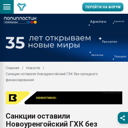
ПЕРЕЙТИ НА ФОРУМ
Помощь в подборе мат
Вакуум-формовочные 
ближайшее подмосковье
Подмосковье, Москва
28.07.2026 Автоматиза
первый план в перераб
Главная
Новости
пластмасс
Санкции оставили Новоуренгойский ГХК без западного
28.07.2026 "Техноникол
финансирования
ситуацией на строител
Всё, что касается выду
бутылок
Материал поверхности 
вакуумного формовани
Санкции оставили
Новоуренгойский ГХК без
Продам отходы Компо
поликарбоната и АБС-п