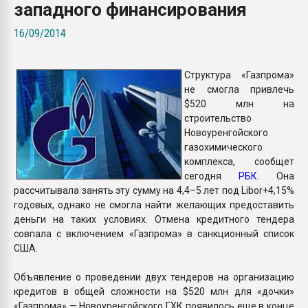
западного финансирования
Armaloy PC/ABS-1IM че
16/09/2014
ПЕРЕЙТИ НА 
Структура «Газпрома»
не смогла привлечь
$520 млн на
строительство
Новоуренгойского
газохимического
комплекса, сообщет
сегодня
РБК
. Она
рассчитывала занять эту сумму на 4,4–5 лет под Libor+4,15%
годовых, однако не смогла найти желающих предоставить
деньги на таких условиях. Отмена кредитного тендера
совпала с включением «Газпрома» в санкционный список
США.
Объявление о проведении двух тендеров на организацию
кредитов в общей сложности на $520 млн для «дочки»
«Газпрома» — Новоуренгойского ГХК появилось еще в конце