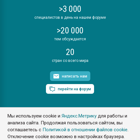
>3 000
специалистов в день на нашем форуме
>20 000
тем обсуждается
20
стран со всего мира
написать нам
перейти на форум
Мы используем cookie и
Яндекс.Метрику
для работы и
ПластЭксперт © 2006. Все права защищены
анализа сайта. Продолжая пользоваться сайтом, вы
Разрешается копирование материалов сайта с обязательной
ссылкой на www.e-plastic.ru
соглашаетесь с
Политикой в отношении файлов cookie
.
Отключение cookie возможно в настройках браузера.
Разработка сайта