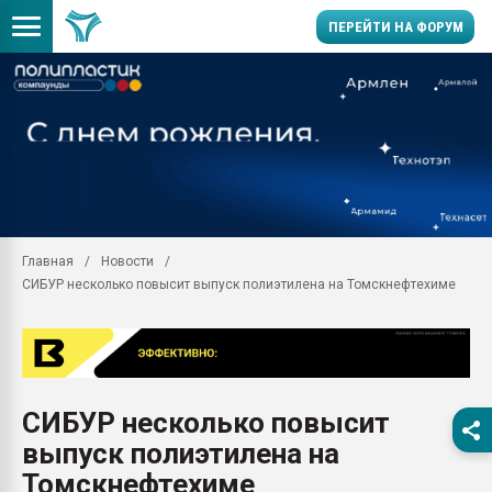
ПЕРЕЙТИ НА ФОРУМ
Помощь в подборе мат
Вакуум-формовочные 
ближайшее подмосковье
Подмосковье, Москва
28.07.2026 Автоматиза
первый план в перераб
Главная
Новости
пластмасс
СИБУР несколько повысит выпуск полиэтилена на Томскнефтехиме
28.07.2026 "Техноникол
ситуацией на строител
Всё, что касается выду
бутылок
СИБУР несколько повысит
Материал поверхности 
вакуумного формовани
выпуск полиэтилена на
Продам отходы Компо
Томскнефтехиме
поликарбоната и АБС-п