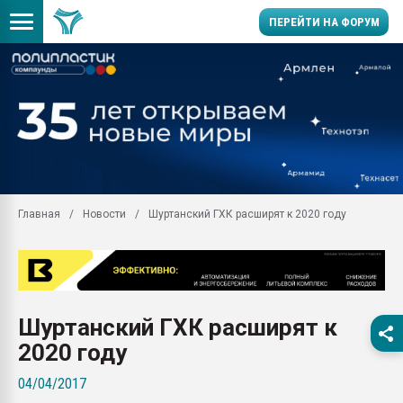
ПЕРЕЙТИ НА ФОРУМ
Продажа готового бизн
производство SPC лам
цикла
29.07.2026 ФРП помог 
заводу пластмасс" зах
ППЭ
Главная
Новости
Шуртанский ГХК расширят к 2020 году
Помощь в подборе мат
Вакуум-формовочные 
ближайшее подмосковье
Подмосковье, Москва
28.07.2026 Автоматиза
Шуртанский ГХК расширят к
первый план в перераб
пластмасс
2020 году
28.07.2026 "Техноникол
04/04/2017
ситуацией на строител