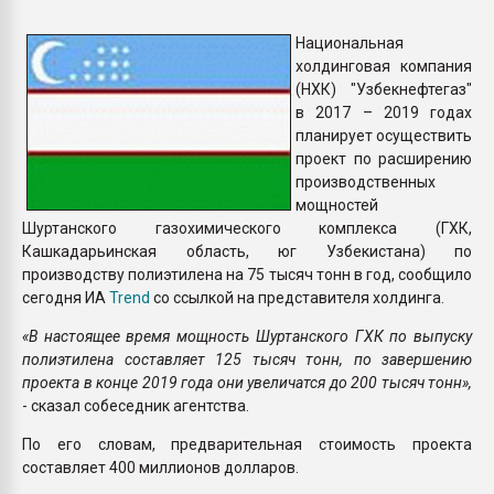
Всё, что касается выду
бутылок
Национальная
холдинговая компания
(НХК) "Узбекнефтегаз"
ПЕРЕЙТИ НА 
в 2017 – 2019 годах
планирует осуществить
проект по расширению
производственных
мощностей
Шуртанского газохимического комплекса (ГХК,
Кашкадарьинская область, юг Узбекистана) по
производству полиэтилена на 75 тысяч тонн в год, сообщило
сегодня ИА
Trend
со ссылкой на представителя холдинга.
«В настоящее время мощность Шуртанского ГХК по выпуску
полиэтилена составляет 125 тысяч тонн, по завершению
проекта в конце 2019 года они увеличатся до 200 тысяч тонн»,
- сказал собеседник агентства.
По его словам, предварительная стоимость проекта
составляет 400 миллионов долларов.