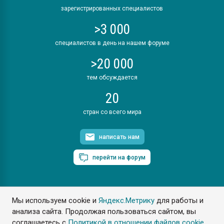
зарегистрированных специалистов
>3 000
специалистов в день на нашем форуме
>20 000
тем обсуждается
20
стран со всего мира
написать нам
перейти на форум
Мы используем cookie и
Яндекс.Метрику
для работы и
ПластЭксперт © 2006. Все права защищены
анализа сайта. Продолжая пользоваться сайтом, вы
Разрешается копирование материалов сайта с обязательной
ссылкой на www.e-plastic.ru
соглашаетесь с
Политикой в отношении файлов cookie
.