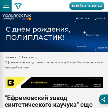
ПЕРЕЙТИ НА ФОРУМ
Продажа готового бизн
производство SPC лам
цикла
29.07.2026 ФРП помог 
заводу пластмасс" зах
ППЭ
Главная
Новости
Помощь в подборе мат
"Ефремовский завод синтетического каучука" еще убыточен, но уже в
Вакуум-формовочные 
меньшей степени
ближайшее подмосковье
Подмосковье, Москва
28.07.2026 Автоматиза
первый план в перераб
пластмасс
"Ефремовский завод
28.07.2026 "Техноникол
синтетического каучука" еще
ситуацией на строител