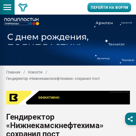
ПЕРЕЙТИ НА ФОРУМ
Продажа готового бизн
производство SPC лам
цикла
29.07.2026 ФРП помог 
заводу пластмасс" зах
ППЭ
Главная
Новости
Помощь в подборе мат
Гендиректор «Нижнекамскнефтехима» сохранил пост
Вакуум-формовочные 
ближайшее подмосковье
Подмосковье, Москва
28.07.2026 Автоматиза
первый план в перераб
Гендиректор
пластмасс
«Нижнекамскнефтехима»
28.07.2026 "Техноникол
ситуацией на строител
сохранил пост