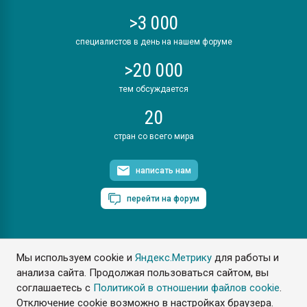
>3 000
специалистов в день на нашем форуме
>20 000
тем обсуждается
20
стран со всего мира
написать нам
перейти на форум
Мы используем cookie и
Яндекс.Метрику
для работы и
ПластЭксперт © 2006. Все права защищены
анализа сайта. Продолжая пользоваться сайтом, вы
Разрешается копирование материалов сайта с обязательной
ссылкой на www.e-plastic.ru
соглашаетесь с
Политикой в отношении файлов cookie
.
Отключение cookie возможно в настройках браузера.
Разработка сайта