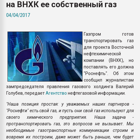
на ВНХК ее собственный газ
Всё, что касается выду
бутылок
04/04/2017
ПЕРЕЙТИ НА 
Газпром готов
транспортировать газ
для проекта Восточной
нефтехимической
компании (ВНХК), но
поставлять его должна
"Роснефть". Об этом
сообщил журналистам
зампредседателя правления газового холдинга Валерий
Голубев, передает
Агентство
нефтегазовой информации.
"Наша позиция простая: у уважаемых наших партнеров -
"Роснефти" есть свой газ, и пусть они свой газ используют для
своего химического предприятия. Наша задача -
протранспортировать газ, это вопросов не вызывает. Мы
необходимые газотранспортные коммуникации строим и
вовремя их построим, даже может быть раньше, чем будет