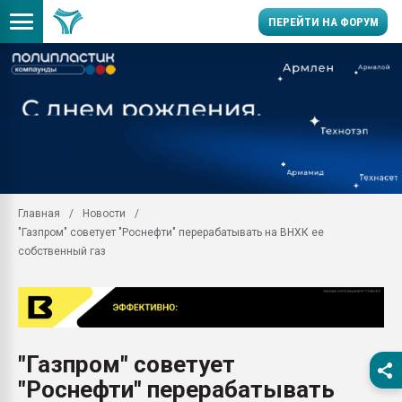
ПЕРЕЙТИ НА ФОРУМ
Продажа готового бизн
производство SPC лам
цикла
29.07.2026 ФРП помог 
заводу пластмасс" зах
ППЭ
Главная
Новости
Помощь в подборе мат
"Газпром" советует "Роснефти" перерабатывать на ВНХК ее
Вакуум-формовочные 
собственный газ
ближайшее подмосковье
Подмосковье, Москва
28.07.2026 Автоматиза
первый план в перераб
пластмасс
"Газпром" советует
28.07.2026 "Техноникол
"Роснефти" перерабатывать
ситуацией на строител