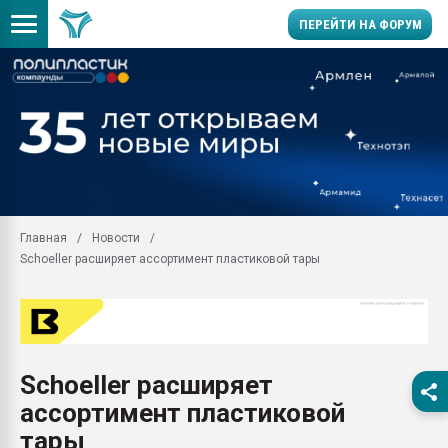
ПЕРЕЙТИ НА ФОРУМ
Продажа готового бизн
производство SPC лам
цикла
29.07.2026 ФРП помог 
заводу пластмасс" зах
ППЭ
Главная
Новости
Помощь в подборе мат
Schoeller расширяет ассортимент пластиковой тары
Вакуум-формовочные 
ближайшее подмосковье
Подмосковье, Москва
28.07.2026 Автоматиза
первый план в перераб
Schoeller расширяет
пластмасс
ассортимент пластиковой
28.07.2026 "Техноникол
ситуацией на строител
тары