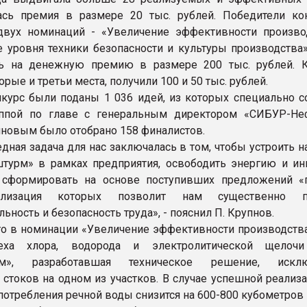
ась премия в размере 20 тыс. рублей. Победители ко
двух номинаций - «Увеличение эффективности произво
уровня техники безопасности и культуры производства»
ть на денежную премию в размере 200 тыс. рублей. 
рые и третьи места, получили 100 и 50 тыс. рублей.
нкурс были поданы 1 036 идей, из которых специально с
уппой по главе с генеральным директором «СИБУР-Не
новым было отобрано 158 финалистов.
дная задача для нас заключалась в том, чтобы устроить 
турм» в рамках предприятия, освободить энергию и ин
, сформировать на основе поступивших предложений «
ализация которых позволит нам существенно п
ьность и безопасность труда», - пояснил П. Крупнов.
о в номинации «Увеличение эффективности производства
еха хлора, водорода и электролитической щелочи
там», разработавшая техническое решение, искл
 стоков на одном из участков. В случае успешной реализ
потребления речной воды снизится на 600-800 кубометров 