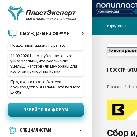
евро/тонна
Помощь в подборе мат
ОБСУЖДАЕМ НА ФОРУМЕ
Вакуум-формовочные 
Поддельная смазка на рынке
ближайшее подмосковье
Подмосковье, Москва
11.09.2020 Нанотрубки настолько
универсальны, что российские
28.07.2026 Автоматиза
умельцы изготовили мембраны для
первый план в перераб
НОВОСТИ
КАТА
колонок полностью из них
пластмасс
Продажа готового бизнеса -
28.07.2026 "Техноникол
Главная
Нов
производство SPC ламината полного
ситуацией на строител
цикла
Всё, что касается выду
бутылок
ПЕРЕЙТИ НА ФОРУМ
Материал поверхности 
вакуумного формовани
Сбор 
СПЕЦИАЛИСТАМ
Продам отходы Компо
поликарбоната и АБС-п