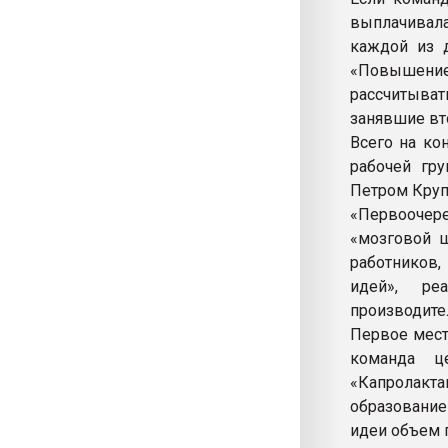
выплачивал
каждой из 
«Повышение 
рассчитыва
занявшие вто
Всего на ко
рабочей гр
Петром Круп
«Первоочере
«мозговой ш
работников
идей», ре
производител
Первое мест
команда ц
«Капролак
образование
идеи объем 