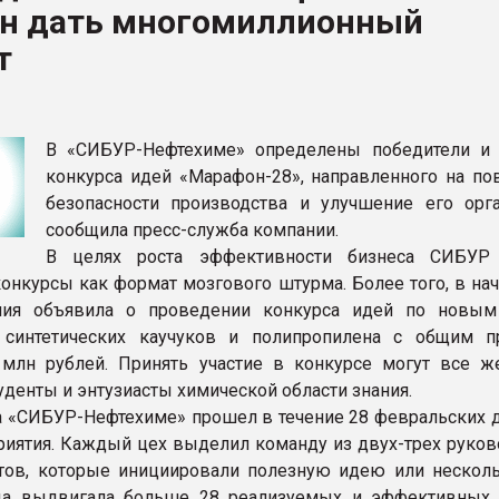
н дать многомиллионный
рный цвет
т
ФОРУМ
В «СИБУР-Нефтехиме» определены победители и
конкурса идей «Марафон-28», направленного на п
безопасности производства и улучшение его орга
сообщила пресс-служба компании.
В целях роста эффективности бизнеса СИБУР 
конкурсы как формат мозгового штурма. Более того, в на
ния объявила о проведении конкурса идей по новы
 синтетических каучуков и полипропилена с общим 
 млн рублей. Принять участие в конкурсе могут все 
уденты и энтузиасты химической области знания.
а «СИБУР-Нефтехиме» прошел в течение 28 февральских д
риятия. Каждый цех выделил команду из двух-трех руков
тов, которые инициировали полезную идею или несколь
да выдвигала больше 28 реализуемых и эффективных 