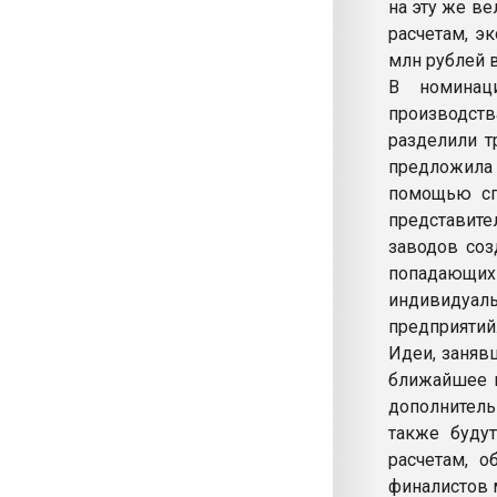
на эту же в
расчетам, э
млн рублей в
В номинац
производств
разделили т
предложила 
помощью сп
представит
заводов соз
попадающих
индивидуал
предприятий
Идеи, заняв
ближайшее в
дополнитель
также буду
расчетам, 
финалистов 