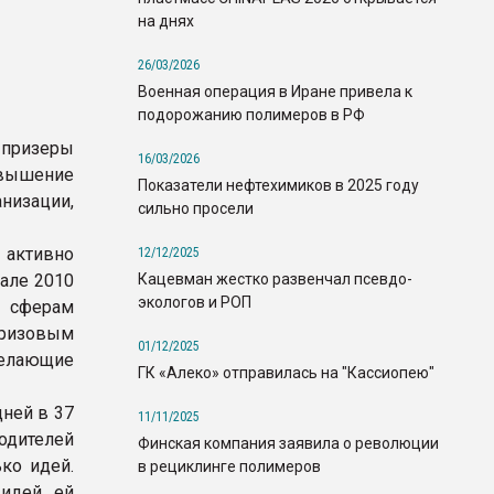
на днях
26/03/2026
Военная операция в Иране привела к
подорожанию полимеров в РФ
 призеры
16/03/2026
овышение
Показатели нефтехимиков в 2025 году
низации,
сильно просели
активно
12/12/2025
Кацевман жестко развенчал псевдо-
чале 2010
экологов и РОП
м сферам
призовым
01/12/2025
желающие
ГК «Алеко» отправилась на "Кассиопею"
ней в 37
11/11/2025
одителей
Финская компания заявила о революции
ко идей.
в рециклинге полимеров
идей, ей