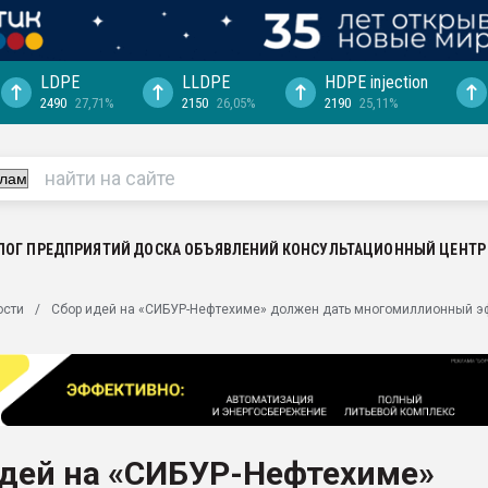
LDPE
LLDPE
HDPE injection
2490
27,71%
2150
26,05%
2190
25,11%
ериала
машины:
, с.-в.
ция выходит на
отке
ЛОГ ПРЕДПРИЯТИЙ
ДОСКА ОБЪЯВЛЕНИЙ
КОНСУЛЬТАЦИОННЫЙ ЦЕНТР
ь" довольна
ости
Сбор идей на «СИБУР-Нефтехиме» должен дать многомиллионный э
ьном рынке
ва ПЭТ
пуансона для
я
идей на «СИБУР-Нефтехиме»
зиция
ластика