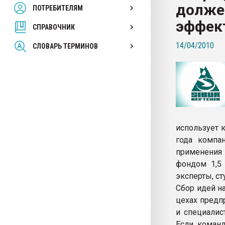
долже
ПОТРЕБИТЕЛЯМ
Armaloy PC/ABS-1IM че
эффек
СПРАВОЧНИК
ПЕРЕЙТИ НА 
14/04/2010
СЛОВАРЬ ТЕРМИНОВ
использует 
года компа
применения
фондом 1,5
эксперты, ст
Сбор идей н
цехах предп
и специалис
Если коман