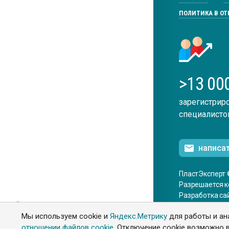
ПОЛИТИКА В О
>13 00
зарегистрир
специалисто
написа
ПластЭксперт 
Разрешается к
Разработка са
ENG
Мы используем cookie и
Яндекс.Метрику
для работы и ан
отношении файлов cookie
. Отключение cookie возможно в