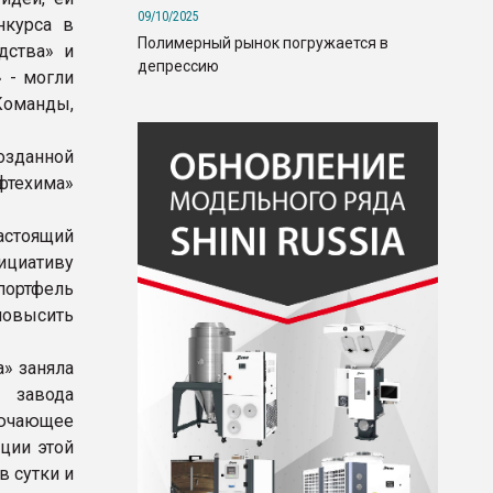
09/10/2025
нкурса в
Полимерный рынок погружается в
дства» и
депрессию
 - могли
Команды,
озданной
фтехима»
настоящий
ициативу
портфель
овысить
» заняла
 завода
ючающее
ации этой
в сутки и