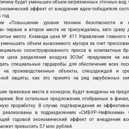
еличину будет уменьшен объем загрязненных сточных вод.
кономический эффект от внедрения идеи-победителя соста
 год.
ии «Повышение уровня техники безопасности и к
а» первое и второе места не присуждались, зато сразу 
ретье место. Команда цеха № 411 Управления главного 
уменьшать объем вывозимого мусора за счет прессован
ециально сконструированного пресса в компактные бр
ели цеха разделения воздуха ЗОЭиГ придумали на к
дать специальные гардеробы для обеспечения всех посе
 на производственные объекты, спецодеждой и сре
ьной защиты, как это принято на ряд зарубежных хи
.
шие призовые места в конкурсе, будут внедрены на предп
ремя. Все остальные предложения, отобранные в финал,
ную проработку. В случае подтверждения их эффективно
т реализованы в подразделениях «СИБУР-Нефтехима». 
общий годовой экономический эффект от внедрения вс
может превысить 57 млн. рублей.