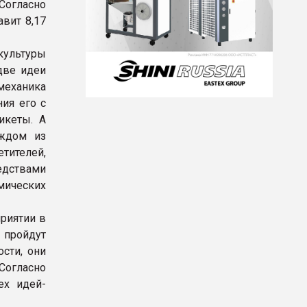
 Согласно
вит 8,17
ультуры
две идеи
механика
ия его с
икеты. А
аждом из
тителей,
дствами
мических
риятии в
 пройдут
сти, они
Согласно
ех идей-