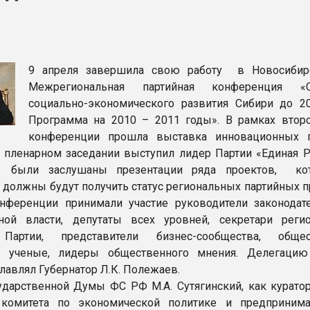
"
ва ПЭТ
ФОРУМ
9 апреля завершила свою работу в Новосибир
Межрегиональная партийная конференция «Ст
социально-экономического развития Сибири до 20
Программа на 2010 – 2011 годы». В рамках второ
конференции прошла выставка инновационных 
а пленарном заседании выступил лидер Партии «Единая Р
, были заслушаны презентации ряда проектов, ко
должны будут получить статус региональных партийных п
нференции принимали участие руководители законодат
ьной власти, депутаты всех уровней, секретари реги
Партии, представители бизнес-сообщества, общес
й, ученые, лидеры общественного мнения. Делегаци
лавлял Губернатор Л.К. Полежаев.
ударственной Думы ФС РФ М.А. Сутягинский, как курато
 комитета по экономической политике и предпринима