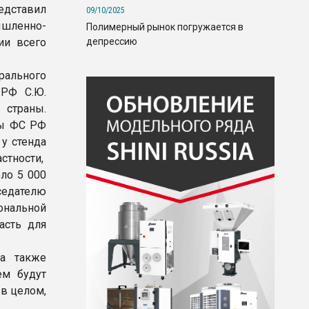
дставил
09/10/2025
ышленно-
Полимерный рынок погружается в
депрессию
ии всего
рального
 РФ С.Ю.
 страны.
мы ФС РФ
у стенда
стности,
ло 5 000
седателю
ональной
асть для
 а также
ем будут
в целом,