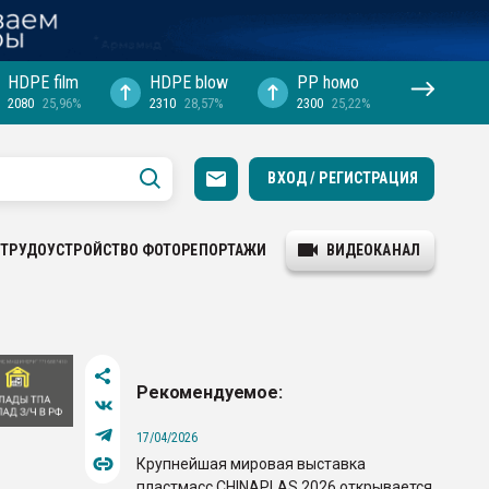
HDPE film
HDPE blow
PP hомо
2080
25,96%
2310
28,57%
2300
25,22%
ВХОД / РЕГИСТРАЦИЯ
ТРУДОУСТРОЙСТВО
ФОТОРЕПОРТАЖИ
ВИДЕОКАНАЛ
Рекомендуемое:
17/04/2026
Крупнейшая мировая выставка
пластмасс CHINAPLAS 2026 открывается