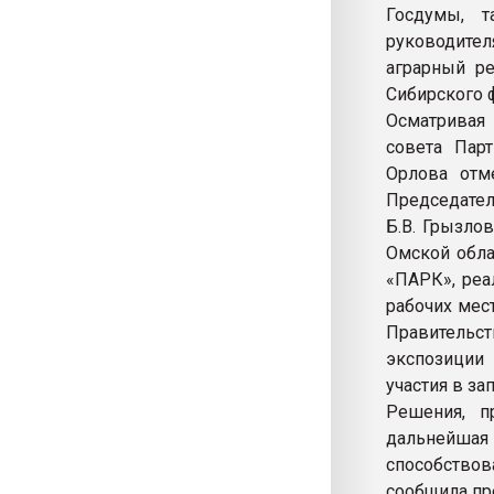
Госдумы, т
руководител
аграрный ре
Сибирского 
Осматривая
совета Пар
Орлова отм
Председател
Б.В. Грызло
Омской обла
«ПАРК», реа
рабочих мес
Правительс
экспозиции 
участия в за
Решения, п
дальнейшая
способствов
сообщила пр