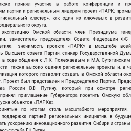
акже принял участие в работе конференции и пре
ям партии и региональным лидерам проект «ПАРК: пром
гиональный кластер», как один из ключевых в развит
федерального округа.
 экспозицию Омской области, член Президиума гене
тии, заместитель председателя Совета Федерации ФС
етила значимость проекта «ПАРК» в масштабе всей
ь Высшего совета Партии, спикер Государственной Ду
в в ходе общения с Л.К. Полежаевым и М.А. Сутягинским 
сти также высоко оценил региональные проекты и, в ча
лизация которого позволит создать в Омской области око
т. Проект был представлен и Председателю Партии, Пред
тва России В.В. Путину, который при осмотре реги
принял приглашение Губернатора посетить Омскую обл
пуске объектов «ПАРКа».
ринятые по итогам столь масштабного мероприятия,
 поддержка партией региональных инициатив в будущ
ать ускорению инновационного развития Сибири и страны 
есс-служба ГК Титан.