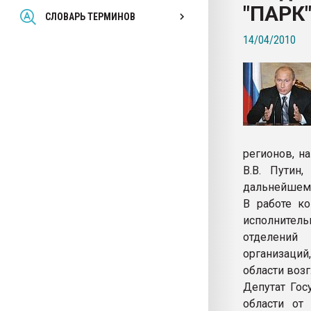
"ПАРК
Всё, что касается выду
СЛОВАРЬ ТЕРМИНОВ
бутылок
14/04/2010
ПЕРЕЙТИ НА 
регионов, н
В.В. Путин
дальнейшем 
В работе ко
исполнител
отделений 
организаци
области возг
Депутат Гос
области от