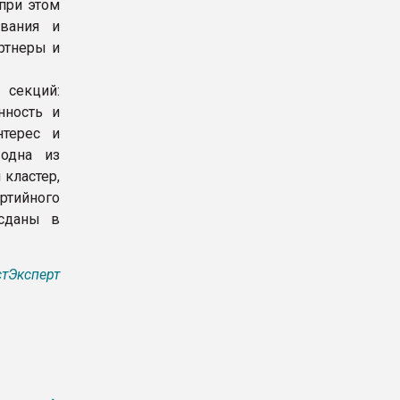
 при этом
ования и
ртнеры и
секций:
нность и
нтерес и
 одна из
кластер,
артийного
сданы в
тЭксперт