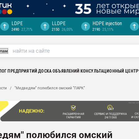
LDPE
LLDPE
HDPE injection
2490
27,71%
2150
26,05%
2190
25,11%
еса -
ината полного
"Ижевскому
ватить рынок
ЛОГ ПРЕДПРИЯТИЙ
ДОСКА ОБЪЯВЛЕНИЙ
КОНСУЛЬТАЦИОННЫЙ ЦЕНТР
ериала
машины:
ости
"Медведям" полюбился омский "ПАРК"
, с.-в.
ция выходит на
отке
ь" довольна
едям" полюбился омский
ьном рынке