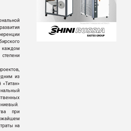
ональной
развития
ференции
бирского
в каждом
 степени
оектов,
Одним из
 «Титан»
нальный
ственных
мниевый.
ства при
ижайшем
траты на