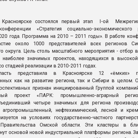
 Красноярске состоялся первый этап I-ой Межреги
конференции «Стратегия социально-экономического 
020 года. Программа на 2010 – 2011 годы». В работе кон
астие около 1000 представителей всех регионов Си
о округа. Цель столь масштабного мероприятия - отбор 
 наиболее значимых проектов, находящихся в высокой
со стадией реализации в 2010-2011 годах.
ласть представила в Красноярске 12 «ёмких» пр
нных как на развитие региона, так и Сибири в целом. 
рспективных признан инициированный Группой компаний
нный проект «ПАРК: промышленно-аграрный регио
объединивший четыре значимых для региона производ
 агропромышленный, нефтехимический, лесной и кре
изуется на условиях государственно-частного партнер
Правительства Омской области. Эти кластеры в бл
нут основой новой индустриальной платформы региона. За