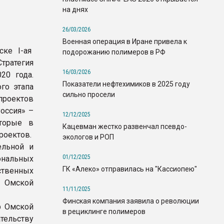
на днях
26/03/2026
Военная операция в Иране привела к
ске I-ая
подорожанию полимеров в РФ
ратегия
16/03/2026
20 года.
Показатели нефтехимиков в 2025 году
го этапа
сильно просели
проектов
оссия» –
12/12/2025
торые в
Кацевман жестко развенчал псевдо-
роектов.
экологов и РОП
ельной и
01/12/2025
ональных
ГК «Алеко» отправилась на "Кассиопею"
твенных
ю Омской
11/11/2025
Финская компания заявила о революции
р Омской
в рециклинге полимеров
тельству