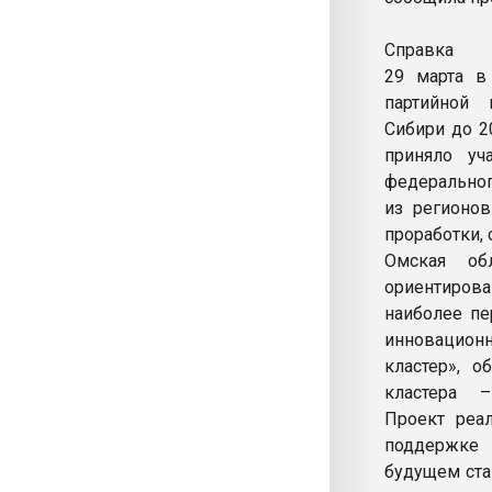
Справка
29 марта в
партийной 
Сибири до 2
приняло уч
федеральног
из регионов
проработки, 
Омская об
ориентирова
наиболее пе
инновацио
кластер», 
кластера –
Проект реал
поддержке 
будущем ста