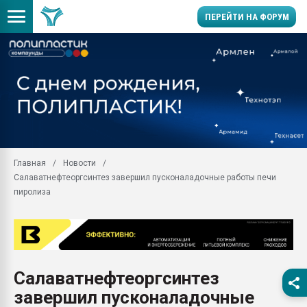
ПЕРЕЙТИ НА ФОРУМ
Продажа готового бизн
производство SPC лам
цикла
29.07.2026 ФРП помог 
заводу пластмасс" зах
ППЭ
Главная
Новости
Помощь в подборе мат
Салаватнефтеоргсинтез завершил пусконаладочные работы печи
Вакуум-формовочные 
пиролиза
ближайшее подмосковье
Подмосковье, Москва
28.07.2026 Автоматиза
первый план в перераб
пластмасс
Салаватнефтеоргсинтез
28.07.2026 "Техноникол
завершил пусконаладочные
ситуацией на строител