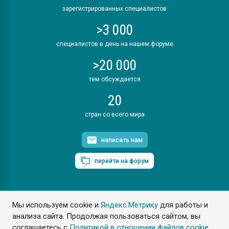
зарегистрированных специалистов
>3 000
специалистов в день на нашем форуме
>20 000
тем обсуждается
20
стран со всего мира
написать нам
перейти на форум
Мы используем cookie и
Яндекс.Метрику
для работы и
ПластЭксперт © 2006. Все права защищены
анализа сайта. Продолжая пользоваться сайтом, вы
Разрешается копирование материалов сайта с обязательной
ссылкой на www.e-plastic.ru
соглашаетесь с
Политикой в отношении файлов cookie
.