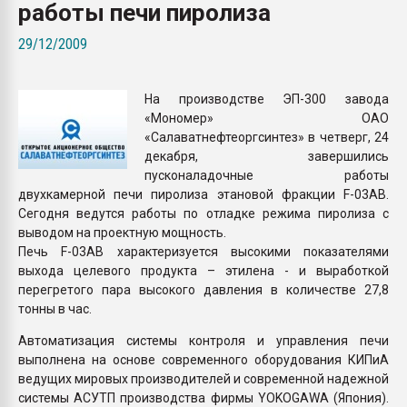
работы печи пиролиза
Всё, что касается выду
бутылок
29/12/2009
ПЕРЕЙТИ НА 
На производстве ЭП-300 завода
«Мономер» ОАО
«Салаватнефтеоргсинтез» в четверг, 24
декабря, завершились
пусконаладочные работы
двухкамерной печи пиролиза этановой фракции F-03АВ.
Сегодня ведутся работы по отладке режима пиролиза с
выводом на проектную мощность.
Печь F-03АВ характеризуется высокими показателями
выхода целевого продукта – этилена - и выработкой
перегретого пара высокого давления в количестве 27,8
тонны в час.
Автоматизация системы контроля и управления печи
выполнена на основе современного оборудования КИПиА
ведущих мировых производителей и современной надежной
системы АСУТП производства фирмы YOKOGAWA (Япония).