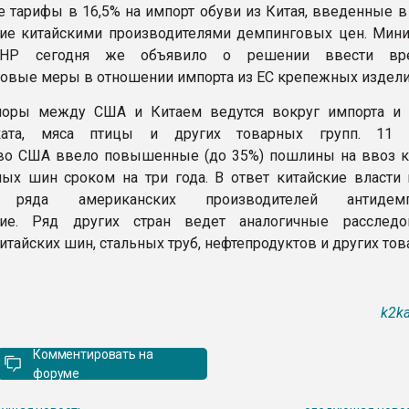
тарифы в 16,5% на импорт обуви из Китая, введенные в 
ие китайскими производителями демпинговых цен. Мини
КНР сегодня же объявило о решении ввести вр
овые меры в отношении импорта из ЕС крепежных издели
поры между США и Китаем ведутся вокруг импорта и 
ката, мяса птицы и других товарных групп. 11 с
во США ввело повышенные (до 35%) пошлины на ввоз к
ых шин сроком на три года. В ответ китайские власти 
 ряда американских производителей антидемп
ние. Ряд других стран ведет аналогичные расслед
тайских шин, стальных труб, нефтепродуктов и других тов
k2ka
Комментировать на
форуме