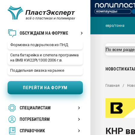
евро/тонна
Продажа готового бизн
ОБСУЖДАЕМ НА ФОРУМЕ
производство SPC лам
цикла
Формовка подкрылков из ПНД
29.07.2026 ФРП помог 
Села батарейка и слетела программа
заводу пластмасс" зах
на BMB KW22PI/1300 2006 г.в.
ППЭ
НОВОСТИ
КАТА
Поддельная смазка на рынке
Помощь в подборе мат
Вакуум-формовочные 
Главная
Нов
ПЕРЕЙТИ НА ФОРУМ
ближайшее подмосковье
Подмосковье, Москва
28.07.2026 Автоматиза
СПЕЦИАЛИСТАМ
первый план в перераб
пластмасс
ПОТРЕБИТЕЛЯМ
28.07.2026 "Техноникол
КНР в
ситуацией на строител
СПРАВОЧНИК