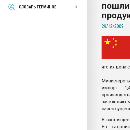
пошли
Всё, что касается выду
СЛОВАРЬ ТЕРМИНОВ
бутылок
проду
29/12/2009
ПЕРЕЙТИ НА 
что их цена 
Министерств
импорт 1,
производств
заявлению м
нанес сущес
В настоящее
Во вторни