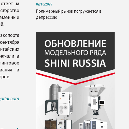
ответ на
09/10/2025
стерство
Полимерный рынок погружается в
еменные
депрессию
й.
экспорта
ентября
итайских
начали в
инговое
ования в
аров.
pital.com