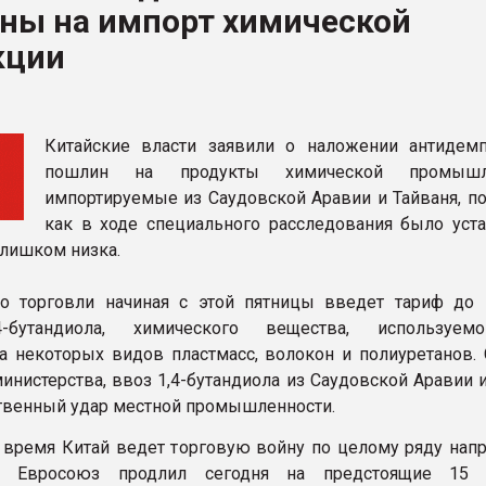
ны на импорт химической
ва ПЭТ
кции
ФОРУМ
Китайские власти заявили о наложении антидем
пошлин на продукты химической промышле
импортируемые из Саудовской Аравии и Тайваня, по
как в ходе специального расследования было уста
слишком низка.
о торговли начиная с этой пятницы введет тариф до 
4-бутандиола, химического вещества, используем
а некоторых видов пластмасс, волокон и полиуретанов. 
инистерства, ввоз 1,4-бутандиола из Саудовской Аравии 
твенный удар местной промышленности.
 время Китай ведет торговую войну по целому ряду напр
к Евросоюз продлил сегодня на предстоящие 15 