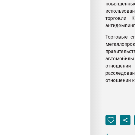
повышенные 
использован
торговли 
антидемпинг
Торговые с
металлопро
правительст
автомобильн
отношении
расследова
отношении ки