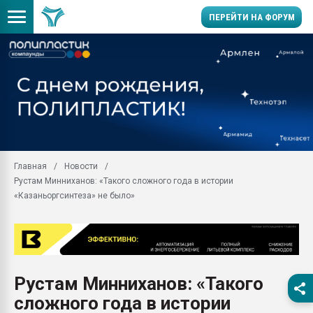
ПЕРЕЙТИ НА ФОРУМ
Продажа готового бизн
производство SPC лам
цикла
29.07.2026 ФРП помог 
заводу пластмасс" зах
ППЭ
Главная
Новости
Помощь в подборе мат
Рустам Минниханов: «Такого сложного года в истории
Вакуум-формовочные 
«Казаньоргсинтеза» не было»
ближайшее подмосковье
Подмосковье, Москва
28.07.2026 Автоматиза
первый план в перераб
пластмасс
Рустам Минниханов: «Такого
28.07.2026 "Техноникол
сложного года в истории
ситуацией на строител