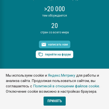
>20 000
тем обсуждается
20
стран со всего мира
написать нам
перейти на форум
Мы используем cookie и
Яндекс.Метрику
для работы и
ПластЭксперт © 2006. Все права защищены
анализа сайта. Продолжая пользоваться сайтом, вы
Разрешается копирование материалов сайта с обязательной
ссылкой на www.e-plastic.ru
соглашаетесь с
Политикой в отношении файлов cookie
.
Отключение cookie возможно в настройках браузера.
Разработка сайта
ПРИНЯТЬ