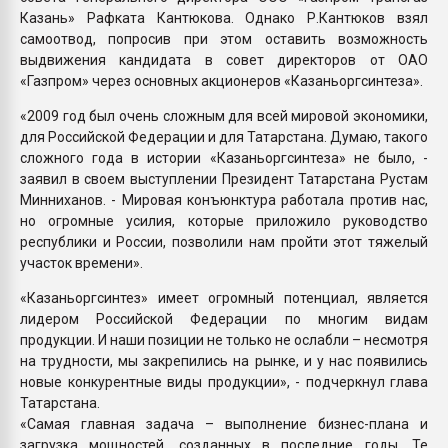
Казань» Рафката Кантюкова. Однако Р.Кантюков взял
самоотвод, попросив при этом оставить возможность
выдвижения кандидата в совет директоров от ОАО
«Газпром» через основных акционеров «Казаньоргсинтеза».
«2009 год был очень сложным для всей мировой экономики,
для Российской Федерации и для Татарстана. Думаю, такого
сложного года в истории «Казаньоргсинтеза» не было, -
заявил в своем выступлении Президент Татарстана Рустам
Минниханов. - Мировая конъюнктура работала против нас,
но огромные усилия, которые приложило руководство
республики и России, позволили нам пройти этот тяжелый
участок времени».
«Казаньоргсинтез» имеет огромный потенциал, является
лидером Российской Федерации по многим видам
продукции. И наши позиции не только не ослабли – несмотря
на трудности, мы закрепились на рынке, и у нас появились
новые конкурентные виды продукции», - подчеркнул глава
Татарстана.
«Самая главная задача – выполнение бизнес-плана и
загрузка мощностей, созданных в последние годы. Те