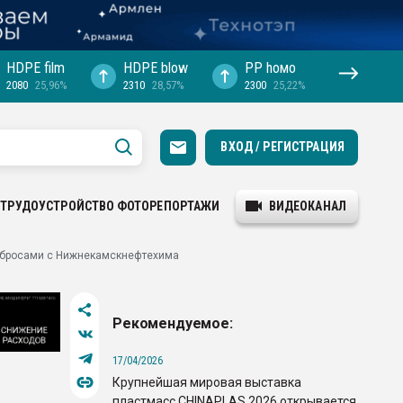
HDPE film
HDPE blow
PP hомо
2080
25,96%
2310
28,57%
2300
25,22%
ВХОД / РЕГИСТРАЦИЯ
ТРУДОУСТРОЙСТВО
ФОТОРЕПОРТАЖИ
ВИДЕОКАНАЛ
ыбросами с Нижнекамскнефтехима
Рекомендуемое:
17/04/2026
Крупнейшая мировая выставка
пластмасс CHINAPLAS 2026 открывается