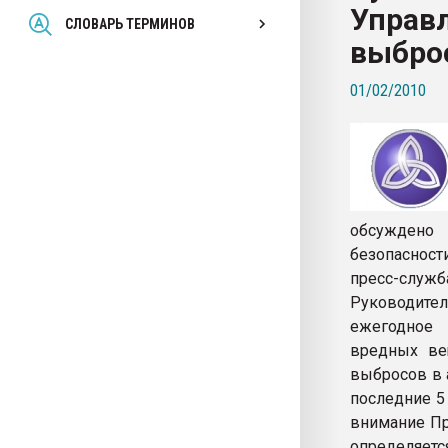
Управ
Всё, что касается выду
СЛОВАРЬ ТЕРМИНОВ
бутылок
выбро
01/02/2010
ПЕРЕЙТИ НА 
обсуждено 
безопасност
пресс-служб
Руководите
ежегодное
вредных ве
выбросов в а
последние 5 
внимание Пр
определяетс