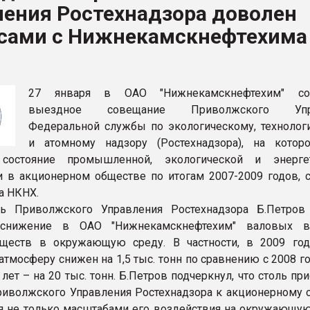
ления Ростехнадзора доволен
ва ПЭТ
сами с Нижнекамскнефтехима
ФОРУМ
27 января в ОАО "Нижнекамскнефтехим" сос
выездное совещание Приволжского Упра
Федеральной службы по экологическому, технолог
и атомному надзору (Ростехнадзора), на кото
состояние промышленной, экологической и энергет
и в акционерном обществе по итогам 2007-2009 годов, 
а НКНХ.
ль Приволжского Управления Ростехнадзора Б.Петров
 снижение в ОАО "Нижнекамскнефтехим" валовых в
ществ в окружающую среду. В частности, в 2009 го
тмосферу снижен на 1,5 тыс. тонн по сравнению с 2008 го
лет – на 20 тыс. тонн. Б.Петров подчеркнул, что столь пр
иволжского Управления Ростехнадзора к акционерному 
я не только масштабами его воздействия на окружающую