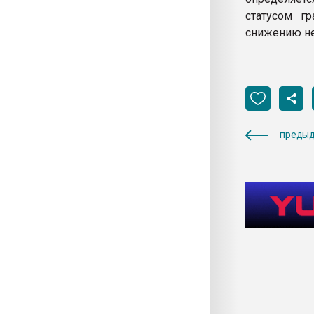
статусом г
снижению не
предыд