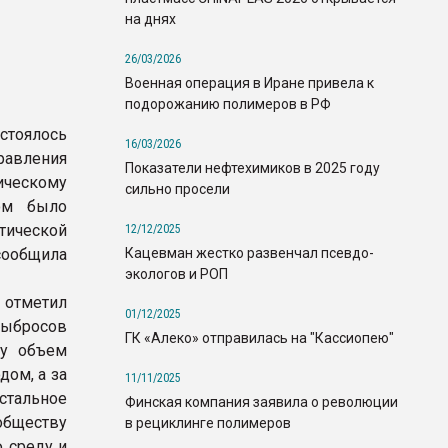
на днях
26/03/2026
Военная операция в Иране привела к
подорожанию полимеров в РФ
тоялось
16/03/2026
вления
Показатели нефтехимиков в 2025 году
ическому
сильно просели
ром было
ической
12/12/2025
Кацевман жестко развенчал псевдо-
сообщила
экологов и РОП
 отметил
01/12/2025
ыбросов
ГК «Алеко» отправилась на "Кассиопею"
ду объем
дом, а за
11/11/2025
истальное
Финская компания заявила о революции
обществу
в рециклинге полимеров
 среду и