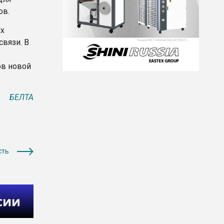
ов.
их
связи. В
ов новой
БЕЛТА
сть