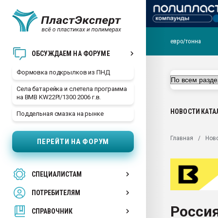
евро/тонна
Продажа готового бизн
ОБСУЖДАЕМ НА ФОРУМЕ
производство SPC лам
цикла
Формовка подкрылков из ПНД
29.07.2026 ФРП помог 
Села батарейка и слетела программа
заводу пластмасс" зах
на BMB KW22PI/1300 2006 г.в.
ППЭ
НОВОСТИ
КАТА
Поддельная смазка на рынке
Помощь в подборе мат
Вакуум-формовочные 
Главная
Нов
ПЕРЕЙТИ НА ФОРУМ
ближайшее подмосковье
Подмосковье, Москва
28.07.2026 Автоматиза
СПЕЦИАЛИСТАМ
первый план в перераб
пластмасс
ПОТРЕБИТЕЛЯМ
28.07.2026 "Техноникол
Россия
ситуацией на строител
СПРАВОЧНИК