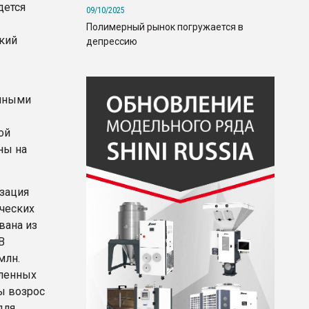
дется
09/10/2025
Полимерный рынок погружается в
ский
депрессию
анными
ой
ны на
изация
ческих
вана из
В
млн.
еленных
ы возрос
для