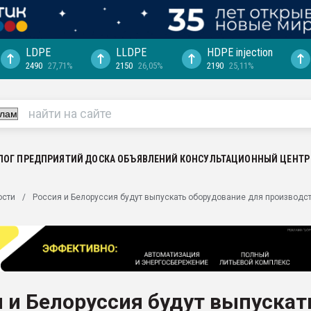
LDPE
LLDPE
HDPE injection
2490
27,71%
2150
26,05%
2190
25,11%
еса -
ината полного
"Ижевскому
ватить рынок
ЛОГ ПРЕДПРИЯТИЙ
ДОСКА ОБЪЯВЛЕНИЙ
КОНСУЛЬТАЦИОННЫЙ ЦЕНТР
ериала
машины:
ости
Россия и Белоруссия будут выпускать оборудование для производс
, с.-в.
ция выходит на
отке
ь" довольна
 и Белоруссия будут выпускат
ьном рынке