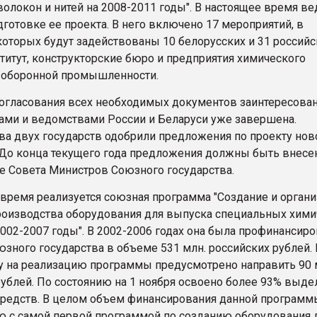
олокон и нитей на 2008-2011 годы". В настоящее время ве
дготовке ее проекта. В него включено 17 мероприятий, в
которых будут задействованы 10 белорусских и 31 россий
титут, конструкторские бюро и предприятия химического
 оборонной промышленности.
огласования всех необходимых документов заинтересов
ами и ведомствами России и Беларуси уже завершена.
ва двух государств одобрили предложения по проекту нов
До конца текущего года предложения должны быть внесе
е Совета Министров Союзного государства.
 время реализуется союзная программа "Создание и орган
роизводства оборудования для выпуска специальных хими
002-2007 годы". В 2002-2006 годах она была профинансиро
зного государства в объеме 531 млн. российских рублей. 
у на реализацию программы предусмотрено направить 90 
рублей. По состоянию на 1 ноября освоено более 93% выд
 средств. В целом объем финансирования данной программ
ю с самой первой программой по созданию оборудования 