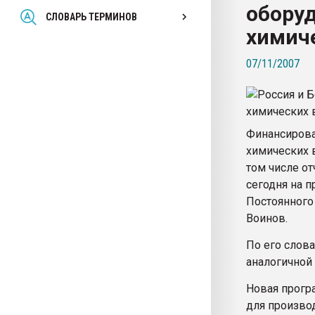
обору
Всё, что касается выду
СЛОВАРЬ ТЕРМИНОВ
бутылок
химич
07/11/2007
ПЕРЕЙТИ НА 
Финансирова
химических в
том числе от
сегодня на 
Постоянного
Воинов.
По его слова
аналогичной
Новая прогр
для произво