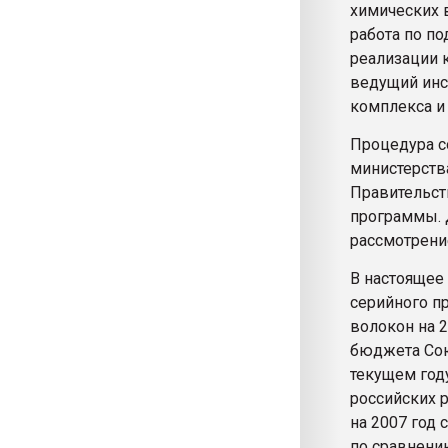
химических в
работа по по
реализации 
ведущий инс
комплекса и
Процедура с
министерств
Правительст
программы. 
рассмотрени
В настоящее
серийного п
волокон на 2
бюджета Сою
текущем год
российских 
на 2007 год
по сравнени