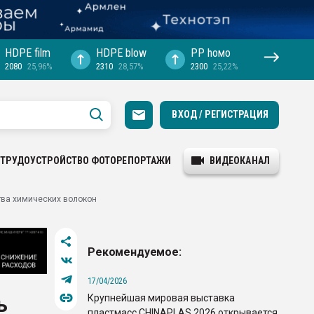
HDPE film
HDPE blow
PP hомо
2080
25,96%
2310
28,57%
2300
25,22%
ВХОД / РЕГИСТРАЦИЯ
ТРУДОУСТРОЙСТВО
ФОТОРЕПОРТАЖИ
ВИДЕОКАНАЛ
тва химических волокон
Рекомендуемое:
17/04/2026
Крупнейшая мировая выставка
ь
пластмасс CHINAPLAS 2026 открывается