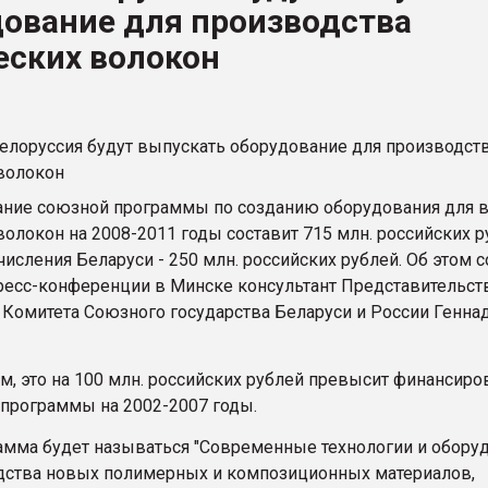
дование для производства
ва ПЭТ
еских волокон
ФОРУМ
ние союзной программы по созданию оборудования для 
олокон на 2008-2011 годы составит 715 млн. российских р
числения Беларуси - 250 млн. российских рублей. Об этом 
пресс-конференции в Минске консультант Представительст
 Комитета Союзного государства Беларуси и России Генна
м, это на 100 млн. российских рублей превысит финансиро
 программы на 2002-2007 годы.
амма будет называться "Современные технологии и обору
дства новых полимерных и композиционных материалов,