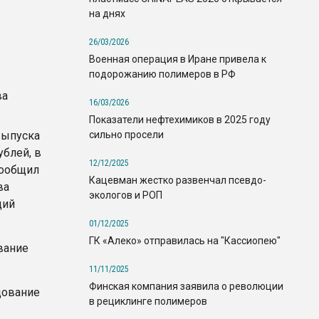
на днях
26/03/2026
Военная операция в Иране привела к
подорожанию полимеров в РФ
16/03/2026
Показатели нефтехимиков в 2025 году
сильно просели
выпуска
ублей, в
12/12/2025
сообщил
Кацевман жестко развенчал псевдо-
ва
экологов и РОП
дий
01/12/2025
ГК «Алеко» отправилась на "Кассиопею"
вание
11/11/2025
Финская компания заявила о революции
дование
в рециклинге полимеров