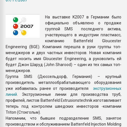
Armaloy PC/ABS-1IM че
На выставке K2007 в Германии было
ПЕРЕЙТИ НА 
официально объявлено о продаже
группой SMS последнего актива,
участвующего в индустрии пластмасс,
компанию Battenfeld Gloucester
Engineering (BGE). Компания перешла в руки группы топ-
менеджеров и двух частных инвесторов. Новая компания
будет носить имя Gloucester Engineering, а руковолить ей
будет Джон Шаруд (John Sharood) – один из тех самых топ-
менеджеров.
Группа SMS (Дюссельдорф, Германия) – крупный
производитель металлообрабатывающего оборудования
уже избавилась ранее от производителя
экструзионных
линий
. Экструзионные линии для производства труб,
профилей, листов Battenfeld Extrusionstechnik изготавливает
теперь под контролем шведских инвесторов -компании
Triton (Стокгольм).
Напомним, что бывшее подразделение SMS, занятое
производством и обслуживанием Battenfeld Injection Molding