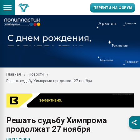
ПЕРЕЙТИ НА ФОРУМ
Помощь в подборе мат
Вакуум-формовочные 
ближайшее подмосковье
Подмосковье, Москва
28.07.2026 Автоматиза
первый план в перераб
Главная
Новости
пластмасс
Решать судьбу Химпрома продолжат 27 ноября
28.07.2026 "Техноникол
ситуацией на строител
Всё, что касается выду
бутылок
Решать судьбу Химпрома
Материал поверхности 
вакуумного формовани
продолжат 27 ноября
Продам отходы Компо
03/11/2009
поликарбоната и АБС-п