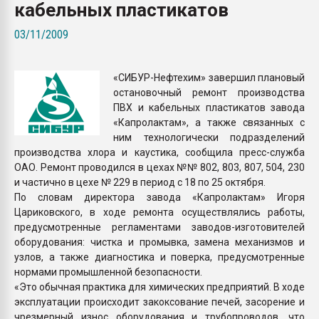
кабельных пластикатов
Всё, что касается выду
бутылок
03/11/2009
ПЕРЕЙТИ НА 
«СИБУР-Нефтехим» завершил плановый
остановочный ремонт производства
ПВХ и кабельных пластикатов завода
«Капролактам», а также связанных с
ним технологически подразделений
производства хлора и каустика, сообщила пресс-служба
ОАО. Ремонт проводился в цехах №№ 802, 803, 807, 504, 230
и частично в цехе № 229 в период с 18 по 25 октября.
По словам директора завода «Капролактам» Игоря
Цариковского, в ходе ремонта осуществлялись работы,
предусмотренные регламентами заводов-изготовителей
оборудования: чистка и промывка, замена механизмов и
узлов, а также диагностика и поверка, предусмотренные
нормами промышленной безопасности.
«Это обычная практика для химических предприятий. В ходе
эксплуатации происходит закоксование печей, засорение и
чрезмерный износ оборудования и трубопроводов, что