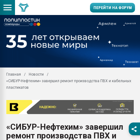
ПЕРЕЙТИ НА ФОРУМ
Продажа готового бизн
производство SPC лам
цикла
29.07.2026 ФРП помог 
заводу пластмасс" зах
ППЭ
Главная
Новости
Помощь в подборе мат
«СИБУР-Нефтехим» завершил ремонт производства ПВХ и кабельных
Вакуум-формовочные 
пластикатов
ближайшее подмосковье
Подмосковье, Москва
28.07.2026 Автоматиза
первый план в перераб
пластмасс
«СИБУР-Нефтехим» завершил
28.07.2026 "Техноникол
ремонт производства ПВХ и
ситуацией на строител