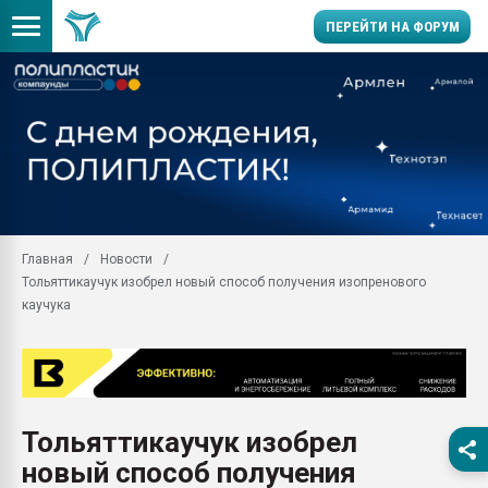
ПЕРЕЙТИ НА ФОРУМ
Помощь в подборе мат
Вакуум-формовочные 
ближайшее подмосковье
Подмосковье, Москва
28.07.2026 Автоматиза
первый план в перераб
Главная
Новости
пластмасс
Тольяттикаучук изобрел новый способ получения изопренового
28.07.2026 "Техноникол
каучука
ситуацией на строител
Всё, что касается выду
бутылок
Материал поверхности 
вакуумного формовани
Тольяттикаучук изобрел
новый способ получения
Продам отходы Компо
поликарбоната и АБС-п