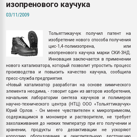
изопренового каучука
Armaloy PC/ABS-1IM че
03/11/2009
ПЕРЕЙТИ НА 
Тольяттикаучук получил патент на
изобретение нового способа получения
цис-1,4-полиизопрена, или
изопренового каучука марки СКИ-3НД.
Инновация заключается в применении
нового катализатора, который позволит упростить процесс
производства и повысить качество каучука, сообщила
пресс-служба предприятия.
«Новый катализатор разработан на основе химического
элемента неодима, - говорит один из авторов изобретения,
начальник лаборатории синтеза каучуков и полимеров
научно-технического центра (НТЦ) ООО «Тольяттикаучук»
Юрий Орлов. - Он менее чувствителен к микропримесям,
содержащимся в мономере и растворителе, не требует
захолаживания до низких температур при его получении и
хранении, продукты его дезактивации не ускоряют
коррозию оборудования и окислительную деструкцию