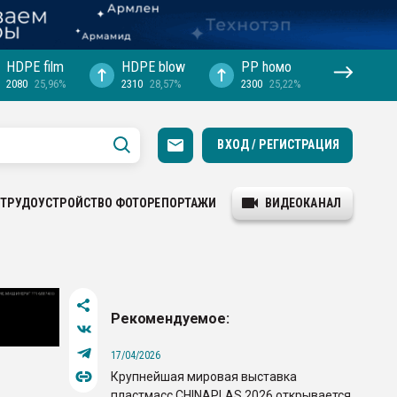
HDPE film
HDPE blow
PP hомо
2080
25,96%
2310
28,57%
2300
25,22%
ВХОД / РЕГИСТРАЦИЯ
ТРУДОУСТРОЙСТВО
ФОТОРЕПОРТАЖИ
ВИДЕОКАНАЛ
Рекомендуемое:
17/04/2026
Крупнейшая мировая выставка
пластмасс CHINAPLAS 2026 открывается