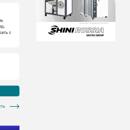
ль
ер,
рать с
сть