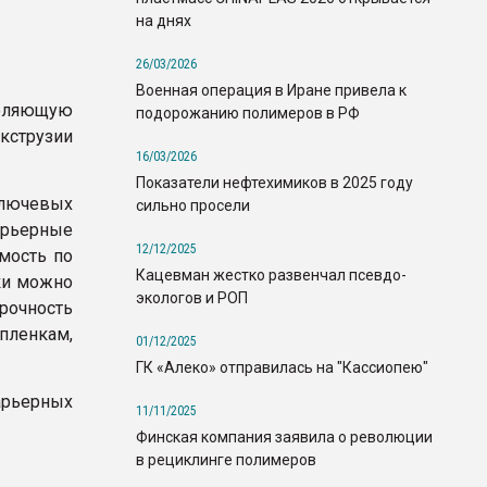
на днях
26/03/2026
Военная операция в Иране привела к
оляющую
подорожанию полимеров в РФ
кструзии
16/03/2026
Показатели нефтехимиков в 2025 году
ключевых
сильно просели
арьерные
12/12/2025
мость по
Кацевман жестко развенчал псевдо-
нки можно
экологов и РОП
прочность
пленкам,
01/12/2025
ГК «Алеко» отправилась на "Кассиопею"
арьерных
11/11/2025
Финская компания заявила о революции
в рециклинге полимеров