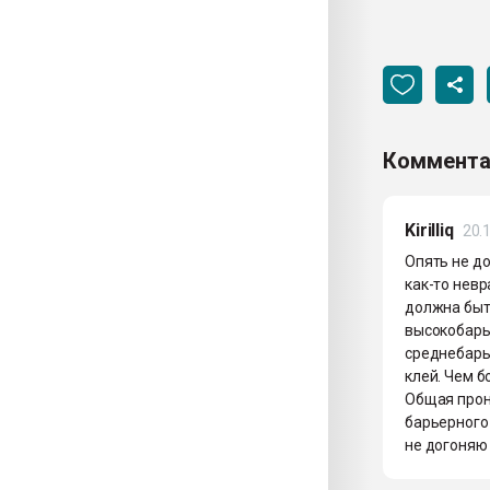
Коммента
Kirilliq
20.
Опять не до
как-то невр
должна быть
высокобарье
среднебарь
клей. Чем б
Общая прон
барьерного
не догоняю 