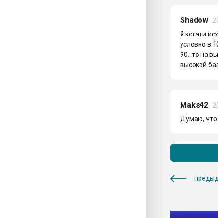
Shadow
2
Я кстати ис
условно в 1
90...то на 
высокой баз
Maks42
2
Думаю, что
предыд