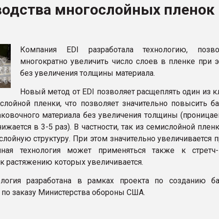
водства многослойных пленок
ва ПЭТ
ФОРУМ
Компания EDI разработала технологию, позв
многократно увеличить число слоев в пленке при э
без увеличения толщины материала.
Новый метод от EDI позволяет расщеплять один из 
слойной пленки, что позволяет значительно повысить б
аковочного материала без увеличения толщины (проницае
ижается в 3-5 раз). В частности, так из семислойной пле
-слойную структуру. При этом значительно увеличивается 
нная технология может применяться также к стретч-
 к растяжению которых увеличивается.
ология разработана в рамках проекта по созданию б
 по заказу Министерства обороны США.