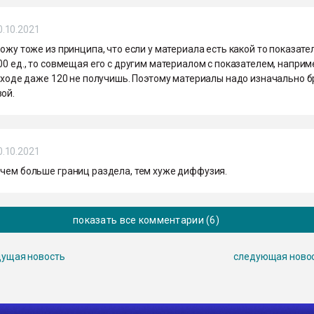
0.10.2021
хожу тоже из принципа, что если у материала есть какой то показате
00 ед., то совмещая его с другим материалом с показателем, наприм
выходе даже 120 не получишь. Поэтому материалы надо изначально б
ой.
0.10.2021
 чем больше границ раздела, тем хуже диффузия.
показать все комментарии (6)
ущая новость
следующая ново