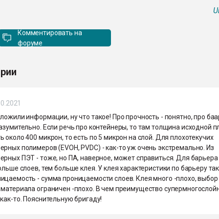
U
Комментировать на
форуме
рии
10.2021
ложили информации, ну что такое! Про прочность - понятно, про ба
азумительно. Если речь про контейнеры, то там толщина исходной п
 около 400 микрон, то есть по 5 микрон на слой. Для плохотекучих
рных полимеров (EVOH, PVDC) - как-то уж очень экстремально. Из
ерных ПЭТ - тоже, но ПА, наверное, может справиться. Для барьера
ольше слоев, тем больше клея. У клея характеристики по барьеру так
ицаемость - сумма проницаемости слоев. Клея много -плохо, выбор
 материала ограничен -плохо. В чем преимущество супермногослойн
как-то. Пояснительную бригаду!