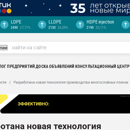
LDPE
LLDPE
HDPE injection
2490
27,71%
2150
26,05%
2190
25,11%
еса -
ината полного
"Ижевскому
ватить рынок
ЛОГ ПРЕДПРИЯТИЙ
ДОСКА ОБЪЯВЛЕНИЙ
КОНСУЛЬТАЦИОННЫЙ ЦЕНТР
ериала
машины:
ости
Разработана новая технология производства многослойных пленок
, с.-в.
ция выходит на
отке
ь" довольна
отана новая технология
ьном рынке