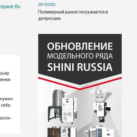
09/10/2025
nipack.Ru
Полимерный рынок погружается в
депрессию
арьер
ленки
 нужен
 себе.
ости -