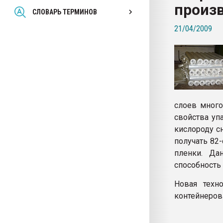
произ
Всё, что касается выду
СЛОВАРЬ ТЕРМИНОВ
бутылок
21/04/2009
ПЕРЕЙТИ НА 
слоев много
свойства уп
кислороду сн
получать 82
пленки. Да
способность
Новая техн
контейнеров