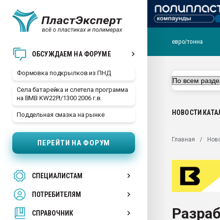
евро/тонна
Продажа готового бизн
ОБСУЖДАЕМ НА ФОРУМЕ
производство SPC лам
цикла
Формовка подкрылков из ПНД
29.07.2026 ФРП помог 
Села батарейка и слетела программа
заводу пластмасс" зах
на BMB KW22PI/1300 2006 г.в.
ППЭ
НОВОСТИ
КАТА
Поддельная смазка на рынке
Помощь в подборе мат
Вакуум-формовочные 
Главная
Нов
ПЕРЕЙТИ НА ФОРУМ
ближайшее подмосковье
Подмосковье, Москва
28.07.2026 Автоматиза
СПЕЦИАЛИСТАМ
первый план в перераб
пластмасс
ПОТРЕБИТЕЛЯМ
28.07.2026 "Техноникол
Разраб
ситуацией на строител
СПРАВОЧНИК