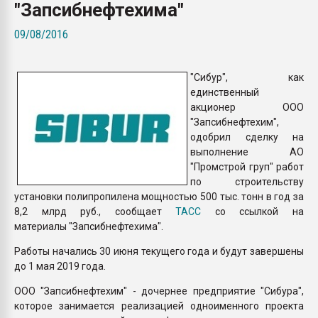
"Запсибнефтехима"
Armaloy PC/ABS-1IM че
09/08/2016
ПЕРЕЙТИ НА 
"Сибур", как
единственный
акционер ООО
"Запсибнефтехим",
одобрил сделку на
выполнение АО
"Промстрой груп" работ
по строительству
установки полипропилена мощностью 500 тыс. тонн в год за
8,2 млрд руб., сообщает
ТАСС
со ссылкой на
материалы "Запсибнефтехима".
Работы начались 30 июня текущего года и будут завершены
до 1 мая 2019 года.
ООО "Запсибнефтехим" - дочернее предприятие "Сибура",
которое занимается реализацией одноименного проекта