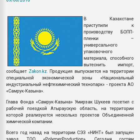
Всё, что касается выду
бутылок
В Казахстане
приступили к
ПЕРЕЙТИ НА 
производству БОПП-
пленки –
универсального
упаковочного
материала, способного
вытеснить импорт,
сообщает
Zakon.kz
. Продукция выпускается на территории
специальной экономической зоны «Национальный
индустриальный нефтехимический технопарк» - проекта АО
«Самрук-Казына».
Глава Фонда «Самрук-Казына» Умирзак Шукеев посетил с
рабочей поездкой Атыраускую область, на территории
которой реализуются несколько проектов Объединенной
химической компании.
Всего год назад на территории СЭЗ «НИНТ» был запущен
завод ТОО «PolymerProduction». Сегодня гостям