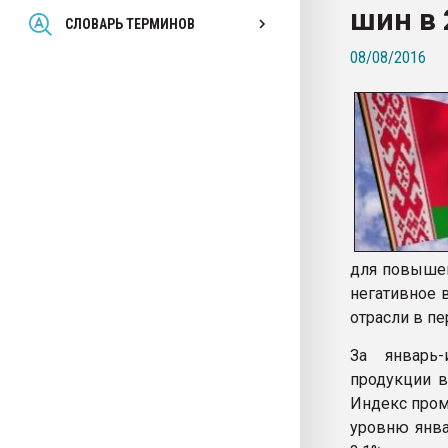
шин в 
Всё, что касается выду
СЛОВАРЬ ТЕРМИНОВ
бутылок
08/08/2016
ПЕРЕЙТИ НА 
для повышен
негативное 
отрасли в пе
За январь
продукции в
Индекс пром
уровню янва