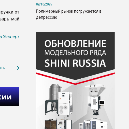
09/10/2025
Полимерный рынок погружается в
ыручки от
депрессию
нварь-май
тЭксперт
сть