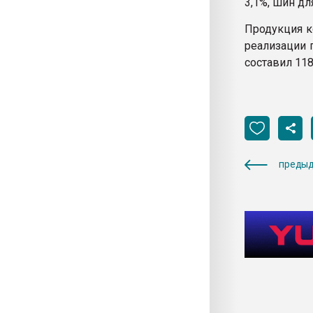
3,1%, шин дл
Продукция к
реализации п
составил 118
предыд