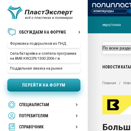
евро/тонна
Продажа готового бизн
ОБСУЖДАЕМ НА ФОРУМЕ
производство SPC лам
цикла
Формовка подкрылков из ПНД
29.07.2026 ФРП помог 
Села батарейка и слетела программа
заводу пластмасс" зах
на BMB KW22PI/1300 2006 г.в.
ППЭ
НОВОСТИ
КАТА
Поддельная смазка на рынке
Помощь в подборе мат
Вакуум-формовочные 
Главная
Нов
ПЕРЕЙТИ НА ФОРУМ
ближайшее подмосковье
Подмосковье, Москва
28.07.2026 Автоматиза
СПЕЦИАЛИСТАМ
первый план в перераб
пластмасс
ПОТРЕБИТЕЛЯМ
28.07.2026 "Техноникол
Больш
ситуацией на строител
СПРАВОЧНИК