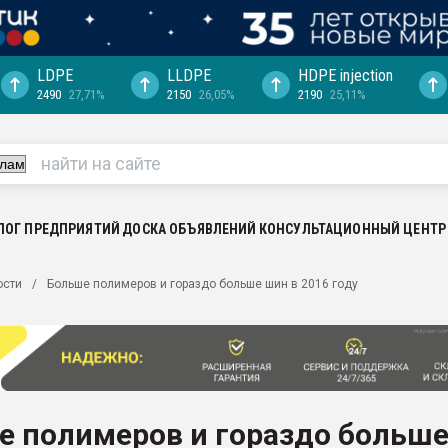
LDPE
LLDPE
HDPE injection
2490
27,71%
2150
26,05%
2190
25,11%
еса -
ината полного
"Ижевскому
ватить рынок
ЛОГ ПРЕДПРИЯТИЙ
ДОСКА ОБЪЯВЛЕНИЙ
КОНСУЛЬТАЦИОННЫЙ ЦЕНТР
ериала
машины:
ости
Больше полимеров и гораздо больше шин в 2016 году
, с.-в.
ция выходит на
отке
ь" довольна
е полимеров и гораздо больш
ьном рынке