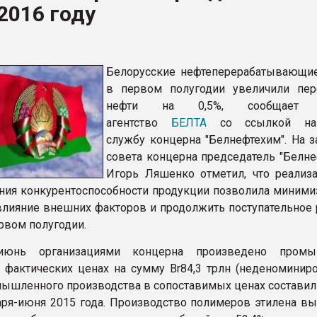
2016 году
ва ПЭТ
ФОРУМ
Белорусские нефтеперерабатывающи
в первом полугодии увеличили пер
нефти на 0,5%, сообщает с
агентство
БЕЛТА
со ссылкой на
службу концерна "Белнефтехим". На з
совета концерна председатель "Белне
Игорь Ляшенко отметил, что реализ
ия конкурентоспособности продукции позволила миними
влияние внешних факторов и продолжить поступательное 
рвом полугодии.
-июнь организациями концерна произведено промы
 фактических ценах на сумму Br84,3 трлн (неденоминиро
ышленного производства в сопоставимых ценах составил 
ря-июня 2015 года. Производство полимеров этилена вы