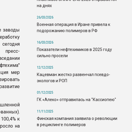
на днях
26/03/2026
Военная операция в Иране привела к
е заводы
подорожанию полимеров в РФ
еработку
16/03/2026
егодня
Показатели нефтехимиков в 2025 году
 пресс-
сильно просели
аседании
фтехима"
12/12/2025
ация мер
Кацевман жестко развенчал псевдо-
зировать
экологов и РОП
развитие
01/12/2025
ГК «Алеко» отправилась на "Кассиопею"
шленной
ванных).
11/11/2025
Финская компания заявила о революции
100,4% к
в рециклинге полимеров
росло на