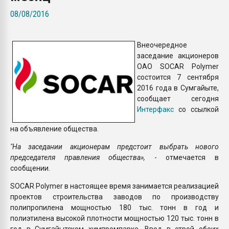
Всё, что касается выду
08/08/2016
бутылок
Внеочередное
ПЕРЕЙТИ НА 
заседание акционеров
ОАО SOCAR Polymer
состоится 7 сентября
2016 года в Сумгайыте,
сообщает сегодня
Интерфакс
со ссылкой
на объявление общества.
"На заседании акционерам предстоит выбрать нового
председателя правления общества»,
- отмечается в
сообщении.
SOCAR Polymer в настоящее время занимается реализацией
проектов строительства заводов по производству
полипропилена мощностью 180 тыс. тонн в год и
полиэтилена высокой плотности мощностью 120 тыс. тонн в
год в Сумгайытском химпромпарке. Ввод в строй обоих