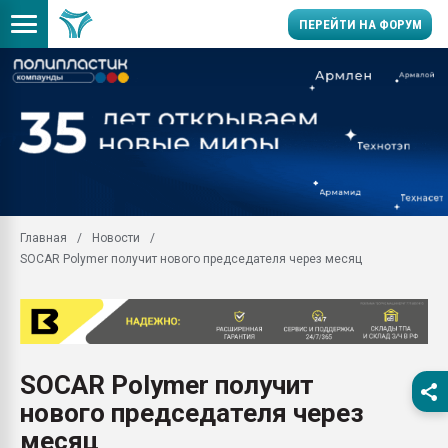
ПЕРЕЙТИ НА ФОРУМ
Продажа готового бизн
производство SPC лам
цикла
29.07.2026 ФРП помог 
заводу пластмасс" зах
ППЭ
Главная
Новости
Помощь в подборе мат
SOCAR Polymer получит нового председателя через месяц
Вакуум-формовочные 
ближайшее подмосковье
Подмосковье, Москва
28.07.2026 Автоматиза
первый план в перераб
SOCAR Polymer получит
пластмасс
нового председателя через
28.07.2026 "Техноникол
ситуацией на строител
месяц