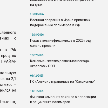
на днях
26/03/2026
Военная операция в Иране привела к
подорожанию полимеров в РФ
ленного
16/03/2026
нению с
Показатели нефтехимиков в 2025 году
сильно просели
во в РФ
 проц по
12/12/2025
Кацевман жестко развенчал псевдо-
а ПРАЙМ-
экологов и РОП
ительную
01/12/2025
ь на 2,1
ГК «Алеко» отправилась на "Кассиопею"
астмасс –
анился на
11/11/2025
Финская компания заявила о революции
1 тыс шт,
в рециклинге полимеров