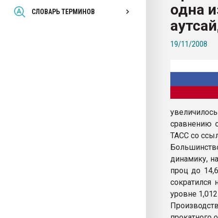
одна и
Всё, что касается выду
СЛОВАРЬ ТЕРМИНОВ
бутылок
аутса
19/11/2008
ПЕРЕЙТИ НА 
увеличилось
сравнению с
ТАСС со ссыл
Большинств
динамику, н
проц до 14,
сократился 
уровне 1,012
Производств
прокатного о