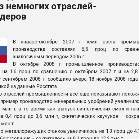
з немногих отраслей-
ва ПЭТ
йдеров
ФОРУМ
В январе-октябре 2007 г темп роста промыш
производства составлял 6,5 проц по срав
аналогичным периодом 2006 г.
В октябре 2008 г промышленное производст
 на 1,6 проц по сравнению с октябрем 2007 г и на 2,8
 сентябрем 2008 г. сообщило вчера 18 ноября 2008 год
кой на данные Росстата.
о отраслей промышленности все еще показывают полож
апример производство минеральных удобрений увеличилос
6 млн т, в то время как выпуск синтетических смол и пл
на 0,4 проц до 3,6 млн т, синтетических каучуков – сохр
 млн т.
о металлорежущих станков увеличилось на 1,3 проц до 4,
борудования – сократилось на 9,1 проц до 12,2 тыс т.