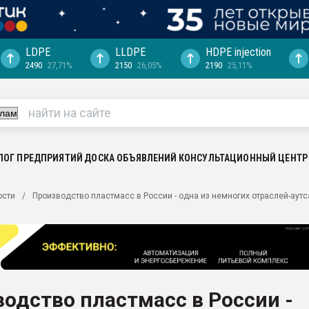
LDPE
LLDPE
HDPE injection
2490
27,71%
2150
26,05%
2190
25,11%
еса -
ината полного
"Ижевскому
ватить рынок
ЛОГ ПРЕДПРИЯТИЙ
ДОСКА ОБЪЯВЛЕНИЙ
КОНСУЛЬТАЦИОННЫЙ ЦЕНТР
ериала
машины:
ости
Производство пластмасс в России - одна из немногих отраслей-аут
, с.-в.
ция выходит на
отке
ь" довольна
одство пластмасс в России -
ьном рынке