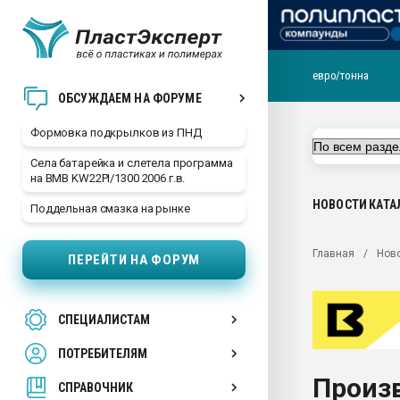
евро/тонна
Продажа готового бизн
ОБСУЖДАЕМ НА ФОРУМЕ
производство SPC лам
цикла
Формовка подкрылков из ПНД
29.07.2026 ФРП помог 
Села батарейка и слетела программа
заводу пластмасс" зах
на BMB KW22PI/1300 2006 г.в.
ППЭ
НОВОСТИ
КАТА
Поддельная смазка на рынке
Помощь в подборе мат
Вакуум-формовочные 
Главная
Нов
ПЕРЕЙТИ НА ФОРУМ
ближайшее подмосковье
Подмосковье, Москва
28.07.2026 Автоматиза
СПЕЦИАЛИСТАМ
первый план в перераб
пластмасс
ПОТРЕБИТЕЛЯМ
28.07.2026 "Техноникол
Произв
ситуацией на строител
СПРАВОЧНИК