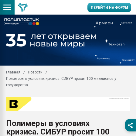
ПЕРЕЙТИ НА ФОРУМ
Продажа готового бизн
производство SPC лам
цикла
29.07.2026 ФРП помог 
заводу пластмасс" зах
ППЭ
Главная
Новости
Помощь в подборе мат
Полимеры в условиях кризиса. СИБУР просит 100 миллионов у
Вакуум-формовочные 
государства
ближайшее подмосковье
Подмосковье, Москва
28.07.2026 Автоматиза
первый план в перераб
пластмасс
Полимеры в условиях
28.07.2026 "Техноникол
кризиса. СИБУР просит 100
ситуацией на строител