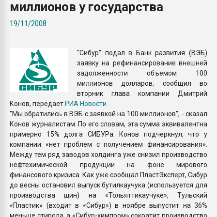
миллионов у государства
Всё, что касается выду
бутылок
19/11/2008
ПЕРЕЙТИ НА 
"Сибур" подал в Банк развития (ВЭБ)
заявку на рефинансирование внешней
задолженности объемом 100
миллионов долларов, сообщил во
вторник глава компании Дмитрий
Конов, передает
РИА Новости
.
"Мы обратились в ВЭБ с заявкой на 100 миллионов", - сказал
Конов журналистам. По его словам, эта сумма эквивалентна
примерно 15% долга СИБУРа. Конов подчеркнул, что у
компании «нет проблем с получением финансирования».
Между тем ряд заводов холдинга уже снизил производство
нефтехимической продукции на фоне мирового
финансового кризиса. Как уже сообщал ПластЭксперт, Сибур
до весны остановил выпуск бутилкаучука (используется для
производства шин) на «Тольяттикаучуке», Тульский
«Пластик» (входит в «Сибур») в ноябре выпустит на 36%
меньше стирола, а «Сибур-химпром» сократит производство