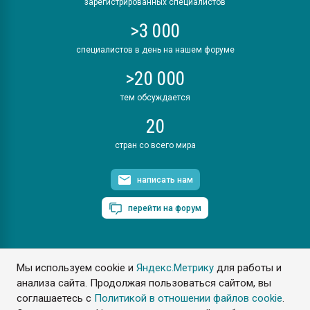
зарегистрированных специалистов
>3 000
специалистов в день на нашем форуме
>20 000
тем обсуждается
20
стран со всего мира
написать нам
перейти на форум
Мы используем cookie и
Яндекс.Метрику
для работы и
ПластЭксперт © 2006. Все права защищены
анализа сайта. Продолжая пользоваться сайтом, вы
Разрешается копирование материалов сайта с обязательной
ссылкой на www.e-plastic.ru
соглашаетесь с
Политикой в отношении файлов cookie
.