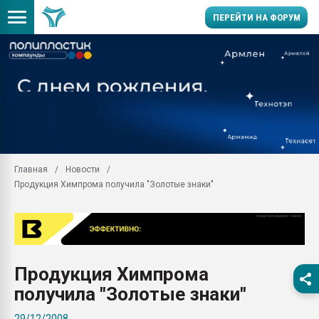
ПЕРЕЙТИ НА ФОРУМ
Продажа готового бизн
производство SPC лам
цикла
29.07.2026 ФРП помог 
заводу пластмасс" зах
ППЭ
Главная
Новости
Помощь в подборе мат
Продукция Химпрома получила "Золотые знаки"
Вакуум-формовочные 
ближайшее подмосковье
Подмосковье, Москва
28.07.2026 Автоматиза
первый план в перераб
Продукция Химпрома
пластмасс
получила "Золотые знаки"
28.07.2026 "Техноникол
ситуацией на строител
29/12/2008