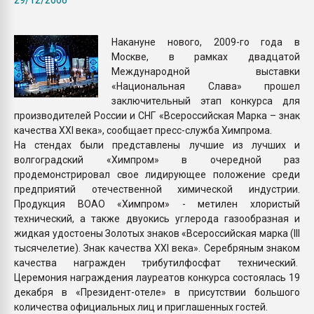
Всё, что касается выду
бутылок
Накануне нового, 2009-го года в
Москве, в рамках двадцатой
ПЕРЕЙТИ НА 
Международной выставки
«Национальная Слава» прошел
заключительный этап конкурса для
производителей России и СНГ «Всероссийская Марка – знак
качества XXI века», сообщает пресс-служба Химпрома.
На стендах были представлены лучшие из лучших и
волгоградский «Химпром» в очередной раз
продемонстрировал свое лидирующее положение среди
предприятий отечественной химической индустрии.
Продукция ВОАО «Химпром» - метилен хлористый
технический, а также двуокись углерода газообразная и
жидкая удостоены Золотых знаков «Всероссийская марка (III
тысячелетие). Знак качества XXI века». Серебряным знаком
качества награжден трибутилфосфат технический.
Церемония награждения лауреатов конкурса состоялась 19
декабря в «Президент-отеле» в присутствии большого
количества официальных лиц и приглашенных гостей.