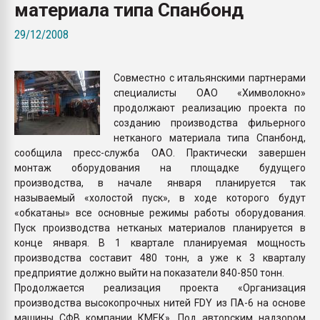
материала типа Спанбонд
Всё, что касается выду
бутылок
29/12/2008
ПЕРЕЙТИ НА 
Совместно с итальянскими партнерами
специалисты ОАО «Химволокно»
продолжают реализацию проекта по
созданию производства фильерного
нетканого материала типа Спанбонд,
сообщила пресс-служба ОАО. Практически завершен
монтаж оборудования на площадке будущего
производства, в начале января планируется так
называемый «холостой пуск», в ходе которого будут
«обкатаны» все основные режимы работы оборудования.
Пуск производства нетканых материалов планируется в
конце января. В 1 квартале планируемая мощность
производства составит 480 тонн, а уже к 3 кварталу
предприятие должно выйти на показатели 840-850 тонн.
Продолжается реализация проекта «Организация
производства высокопрочных нитей FDY из ПА-6 на основе
машины СФВ компании КМЕК». Под авторским надзором