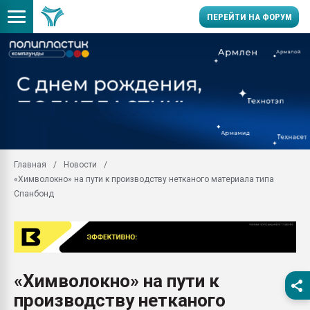
ПЕРЕЙТИ НА ФОРУМ
Продажа готового бизн
производство SPC лам
цикла
29.07.2026 ФРП помог 
заводу пластмасс" зах
ППЭ
Главная
Новости
Помощь в подборе мат
«Химволокно» на пути к производству нетканого материала типа
Вакуум-формовочные 
Спанбонд
ближайшее подмосковье
Подмосковье, Москва
28.07.2026 Автоматиза
первый план в перераб
пластмасс
«Химволокно» на пути к
28.07.2026 "Техноникол
производству нетканого
ситуацией на строител