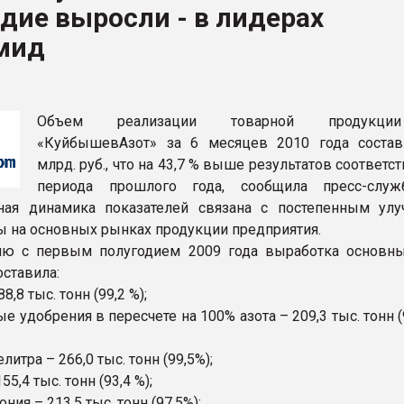
дие выросли - в лидерах
ва ПЭТ
мид
ФОРУМ
Объем реализации товарной продукц
«КуйбышевАзот» за 6 месяцев 2010 года состав
млрд. руб., что на 43,7 % выше результатов соответ
периода прошлого года, сообщила пресс-служ
ная динамика показателей связана с постепенным ул
 на основных рынках продукции предприятия.
ию с первым полугодием 2009 года выработка основн
оставила:
8,8 тыс. тонн (99,2 %);
е удобрения в пересчете на 100% азота – 209,3 тыс. тонн (9
литра – 266,0 тыс. тонн (99,5%);
5,4 тыс. тонн (93,4 %);
ния – 213,5 тыс. тонн (97,5%);