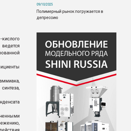
09/10/2025
Полимерный рынок погружается в
депрессию
-кислого
 ведется
рованной
фициенты
 аммиака,
синтеза,
нденсата
еченными
ежению,
ействия