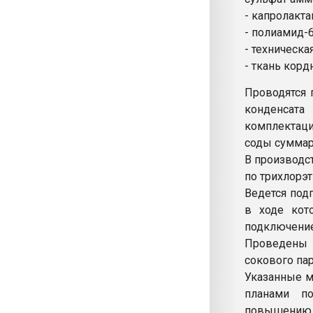
- капролактам
- полиамид-6 
- техническая
- ткань кордн
Проводятся 
конденсата
комплектаци
соды суммар
В производс
по трихлорэти
Ведется под
в ходе кот
подключение
Проведены у
сокового па
Указанные м
планами п
повышению