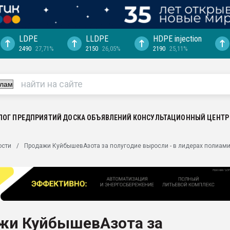
LDPE
LLDPE
HDPE injection
2490
27,71%
2150
26,05%
2190
25,11%
еса -
ината полного
"Ижевскому
ватить рынок
ЛОГ ПРЕДПРИЯТИЙ
ДОСКА ОБЪЯВЛЕНИЙ
КОНСУЛЬТАЦИОННЫЙ ЦЕНТР
ериала
машины:
ости
Продажи КуйбышевАзота за полугодие выросли - в лидерах полиам
, с.-в.
ция выходит на
отке
ь" довольна
жи КуйбышевАзота за
ьном рынке