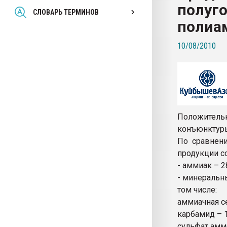
полуго
Всё, что касается выду
СЛОВАРЬ ТЕРМИНОВ
бутылок
полиа
10/08/2010
ПЕРЕЙТИ НА 
Положитель
конъюнктуры
По сравнен
продукции с
- аммиак – 28
- минеральны
том числе:
аммиачная се
карбамид – 15
сульфат аммо