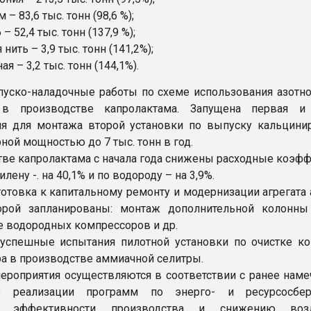
 – 83,6 тыс. тонн (98,6 %);
– 52,4 тыс. тонн (137,9 %);
 нить – 3,9 тыс. тонн (141,2%);
ая – 3,2 тыс. тонн (144,1%).
пуско-наладочные работы по схеме использования азотно
 в производстве капролактама. Запущена первая и
я для монтажа второй установки по выпуску кальцини
ной мощностью до 7 тыс. тонн в год.
тве капролактама с начала года снижены расходные коэф
лену -. на 40,1% и по водороду – на 3,9%.
готовка к капитальному ремонту и модернизации агрегата
орой запланированы: монтаж дополнительной колонны 
 водородных компрессоров и др.
спешные испытания пилотной установки по очистке ко
ра в производстве аммиачной селитры.
ероприятия осуществляются в соответствии с ранее нам
о реализации программ по энерго- и ресурсосбер
 эффективности производства и снижению возд