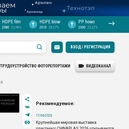
HDPE film
HDPE blow
PP hомо
2080
25,96%
2310
28,57%
2300
25,22%
ВХОД / РЕГИСТРАЦИЯ
ТРУДОУСТРОЙСТВО
ФОТОРЕПОРТАЖИ
ВИДЕОКАНАЛ
ид
Рекомендуемое:
17/04/2026
Крупнейшая мировая выставка
пластмасс CHINAPLAS 2026 открывается