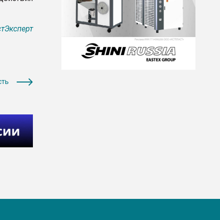
тЭксперт
сть