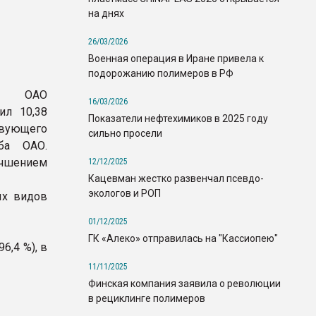
на днях
26/03/2026
Военная операция в Иране привела к
подорожанию полимеров в РФ
ии ОАО
16/03/2026
ил 10,38
Показатели нефтехимиков в 2025 году
ствующего
сильно просели
ба ОАО.
учшением
12/12/2025
Кацевман жестко развенчал псевдо-
экологов и РОП
ых видов
01/12/2025
ГК «Алеко» отправилась на "Кассиопею"
6,4 %), в
11/11/2025
Финская компания заявила о революции
в рециклинге полимеров