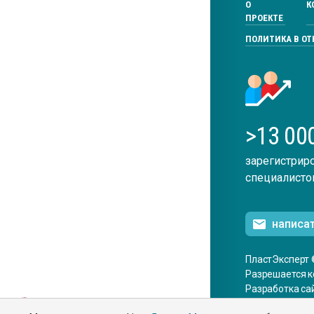
О
К
ПРОЕКТЕ
ПОЛИТИКА В О
>13 00
зарегистрир
специалисто
написа
ПластЭксперт 
Разрешается к
Разработка са
ENG