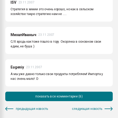
ISV
23.11.2007
Стратегия в химии это очень хорошо, но как в сельском
хозяйстве такую стратегию нам не .....
МихалИваныч
23.11.2007
С/Х вродь как тоже пошло в гору. Окорочка в основном свои
едим, не буша :)
Eugeniy
23.11.2007
А мы уже давно только свои продукты потребляем! Импорта у
нас очень мало! :D
показать все комментарии (6)
предыдущая новость
следующая новость