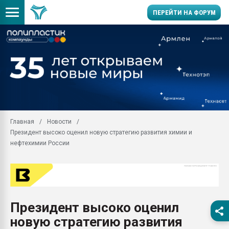
ПЕРЕЙТИ НА ФОРУМ
11.09.2020 Нанотрубки
универсальны, что рос
умельцы изготовили м
колонок полностью из 
Продажа готового бизн
производство SPC лам
цикла
Главная
Новости
Президент высоко оценил новую стратегию развития химии и
29.07.2026 ФРП помог 
заводу пластмасс" зах
нефтехимии России
ППЭ
Помощь в подборе мат
Вакуум-формовочные 
ближайшее подмосковье
Подмосковье, Москва
Президент высоко оценил
новую стратегию развития
28.07.2026 Автоматиза
первый план в перераб