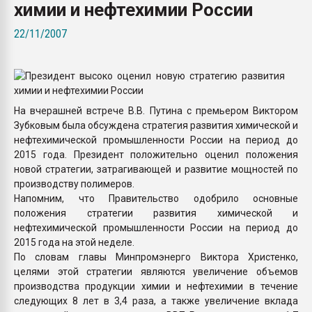
химии и нефтехимии России
пластмасс
22/11/2007
28.07.2026 "Техноникол
ситуацией на строител
ПЕРЕЙТИ НА 
На вчерашней встрече В.В. Путина с премьером Виктором
Зубковым была обсуждена стратегия развития химической и
нефтехимической промышленности России на период до
2015 года. Президент положительно оценил положения
новой стратегии, затрагивающей и развитие мощностей по
производству полимеров.
Напомним, что Правительство одобрило основные
положения стратегии развития химической и
нефтехимической промышленности России на период до
2015 года на этой неделе.
По словам главы Минпромэнерго Виктора Христенко,
целями этой стратегии являются увеличение объемов
производства продукции химии и нефтехимии в течение
следующих 8 лет в 3,4 раза, а также увеличение вклада