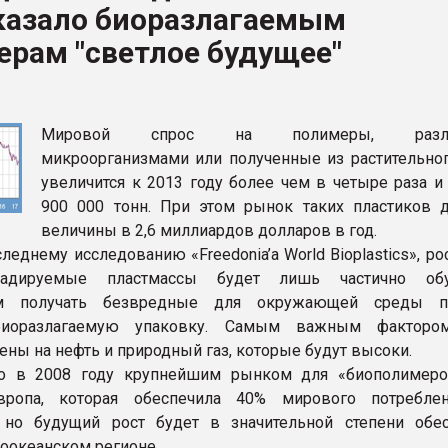
казало биоразлагаемым
рам "светлое будущее"
ФОРУМ
Мировой спрос на полимеры, разла
микроорганизмами или полученные из растительног
увеличится к 2013 году более чем в четыре раза и
900 000 тонн. При этом рынок таких пластиков д
величины в 2,6 миллиардов долларов в год.
леднему исследованию «Freedonia’a World Bioplastics», ро
радируемые пластмассы будет лишь частично обу
ем получать безвредные для окружающей среды пр
биоразлагаемую упаковку. Самым важным фактором
ены на нефть и природный газ, которые будут высоки.
то в 2008 году крупнейшим рынком для «биополимер
вропа, которая обеспечила 40% мирового потребле
, но будущий рост будет в значительной степени обе
хоокеанском регионе.