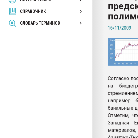
предс
покупка, обмен
СПРАВОЧНИК
полиме
ПЕРЕЙТИ НА 
СЛОВАРЬ ТЕРМИНОВ
16/11/2009
Согласно пос
на биодег
стремлени
например 
банальные ц
Отметим, ч
Западная Е
материалов
Азиатско-Ти