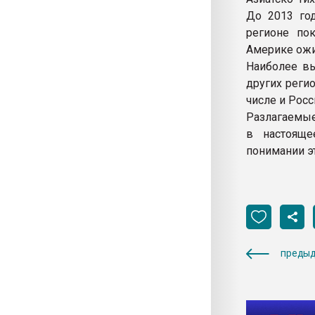
До 2013 го
регионе по
Америке ожид
Наиболее вы
других реги
числе и Росс
Разлагаемые
в настояще
понимании эт
предыд