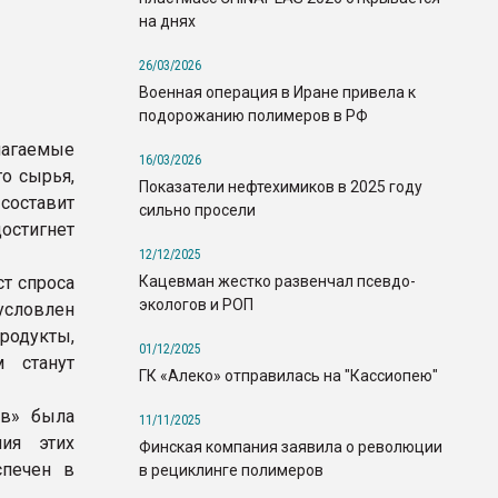
на днях
26/03/2026
Военная операция в Иране привела к
подорожанию полимеров в РФ
гаемые
16/03/2026
о сырья,
Показатели нефтехимиков в 2025 году
 составит
сильно просели
остигнет
12/12/2025
Кацевман жестко развенчал псевдо-
ст спроса
экологов и РОП
словлен
одукты,
01/12/2025
 станут
ГК «Алеко» отправилась на "Кассиопею"
ов» была
11/11/2025
ния этих
Финская компания заявила о революции
спечен в
в рециклинге полимеров