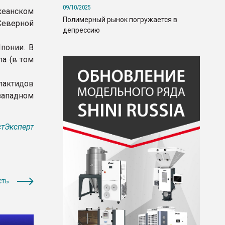
09/10/2025
кеанском
Полимерный рынок погружается в
Северной
депрессию
понии. В
па (в том
лактидов
ападном
тЭксперт
сть