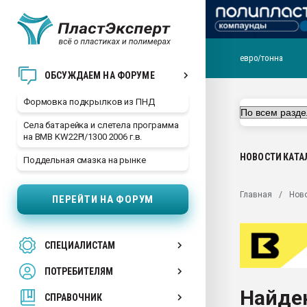
евро/тонна
Продажа готового бизн
ОБСУЖДАЕМ НА ФОРУМЕ
производство SPC лам
цикла
Формовка подкрылков из ПНД
29.07.2026 ФРП помог 
Села батарейка и слетела программа
заводу пластмасс" зах
на BMB KW22PI/1300 2006 г.в.
ППЭ
НОВОСТИ
КАТА
Поддельная смазка на рынке
Помощь в подборе мат
Вакуум-формовочные 
Главная
Нов
ПЕРЕЙТИ НА ФОРУМ
ближайшее подмосковье
Подмосковье, Москва
28.07.2026 Автоматиза
СПЕЦИАЛИСТАМ
первый план в перераб
пластмасс
ПОТРЕБИТЕЛЯМ
28.07.2026 "Техноникол
Найден
ситуацией на строител
СПРАВОЧНИК