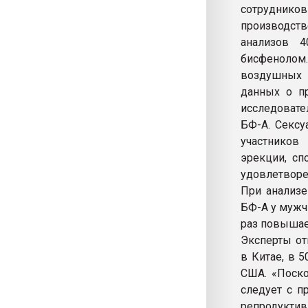
сотрудников
производст
анализов 4
бисфенолом
воздушных п
данных о пр
исследовате
БФ-А. Сексу
участников
эрекции, сп
удовлетворе
При анализе
БФ-А у мужч
раз повышае
Эксперты от
в Китае, в 
США. «Поско
следует с п
репродуктив