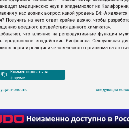
, кандидат медицинских наук и эпидемиолог из Калифорнии
ования у нас возник вопрос: какой уровень БФ-А являетс
я? Получить на него ответ крайне важно, чтобы разработ
ащению вредного воздействия данного химиката».
обавляет, что влияние на репродуктивные функции муж
е вредоносное воздействие бисфенола. Сексуальная ди
лишь первой реакцией человеческого организма на это ве
Комментировать на
форуме
ущая новость
следующая ново