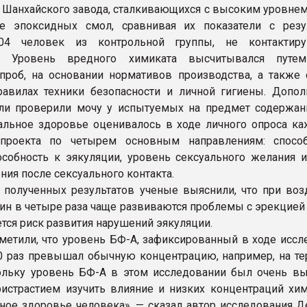
 Шанхайского завода, сталкивающихся с высоким уровнем
ве эпоксидных смол, сравнивая их показатели с резу
04 человек из контрольной группы, не контактир
. Уровень вредного химиката высчитывался путем
роб, на основании нормативов производства, а также 
авилах техники безопасности и личной гигиены. Допол
ли проверили мочу у испытуемых на предмет содержан
альное здоровье оценивалось в ходе личного опроса ка
 проекта по четырем основным направлениям: спосо
особность к эякуляции, уровень сексуального желания и
ния после сексуального контакта.
 полученных результатов ученые выяснили, что при воз
ин в четыре раза чаще развиваются проблемы с эрекцией 
тся риск развития нарушений эякуляции.
метили, что уровень БФ-А, зафиксированный в ходе иссл
50 раз превышал обычную концентрацию, например, на те
льку уровень БФ-А в этом исследовании был очень вы
ристрастием изучить влияние и низких концентраций хим
ное здоровье человека», — сказал автор исследования Д