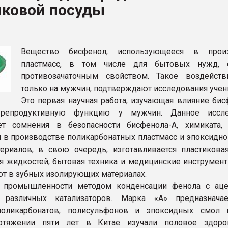
иковой посуды
ва ПЭТ
ФОРУМ
Вещество бисфенол, использующееся в произ
пластмасс, в том числе для бытовых нужд, о
противозачаточным свойством. Такое воздейств
только на мужчин, подтверждают исследования учен
Это первая научная работа, изучающая влияние бис
 репродуктивную функцию у мужчин. Данное иссле
ет сомнения в безопасности бисфенола-А, химиката,
я в производстве поликарбонатных пластмасс и эпоксидно
ериалов, в свою очередь, изготавливается пластиковая
я жидкостей, бытовая техника и медицинские инструмент
ют в зубных изолирующих материалах.
 промышленности методом конденсации фенола с ац
и различных катализаторов. Марка «А» предназнача
поликарбонатов, полисульфонов и эпоксидных смол
ротяжении пяти лет в Китае изучали половое здор