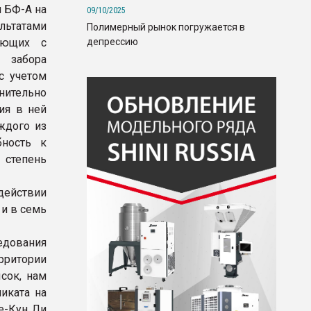
 БФ-А на
09/10/2025
льтатами
Полимерный рынок погружается в
депрессию
ующих с
 забора
с учетом
нительно
ия в ней
ждого из
бность к
 степень
действии
и в семь
едования
рритории
сок, нам
иката на
е-Кун Ли