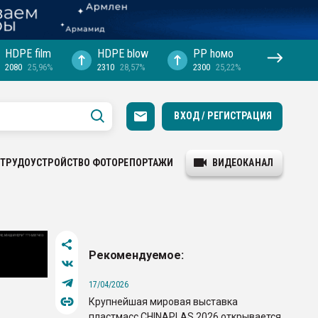
HDPE film
HDPE blow
PP hомо
2080
25,96%
2310
28,57%
2300
25,22%
ВХОД / РЕГИСТРАЦИЯ
ТРУДОУСТРОЙСТВО
ФОТОРЕПОРТАЖИ
ВИДЕОКАНАЛ
Рекомендуемое:
17/04/2026
Крупнейшая мировая выставка
пластмасс CHINAPLAS 2026 открывается