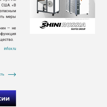
, США. «В
я опасным
ать меры
чин — не
сфункция
щество.
infox.ru
сть