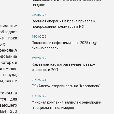
на днях
26/03/2026
Военная операция в Иране привела к
водстве
подорожанию полимеров в РФ
бладает
16/03/2026
ие, пока
Показатели нефтехимиков в 2025 году
ых.
сильно просели
фенола-А
дование
12/12/2025
 который
Кацевман жестко развенчал псевдо-
й смолы.
экологов и РОП
 посуда,
01/12/2025
ы, также
ГК «Алеко» отправилась на "Кассиопею"
етоном в
11/11/2025
ется для
Финская компания заявила о революции
 высшего
в рециклинге полимеров
овье 230