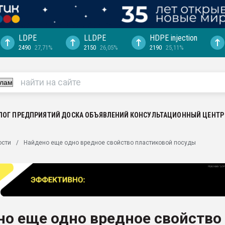
LDPE
LLDPE
HDPE injection
2490
27,71%
2150
26,05%
2190
25,11%
еса -
ината полного
"Ижевскому
ватить рынок
ЛОГ ПРЕДПРИЯТИЙ
ДОСКА ОБЪЯВЛЕНИЙ
КОНСУЛЬТАЦИОННЫЙ ЦЕНТР
ериала
машины:
ости
Найдено еще одно вредное свойство пластиковой посуды
, с.-в.
ция выходит на
отке
ь" довольна
о еще одно вредное свойство
ьном рынке