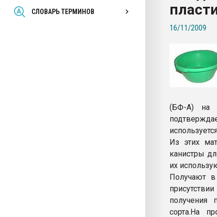
пласт
Всё, что касается выду
СЛОВАРЬ ТЕРМИНОВ
бутылок
16/11/2009
ПЕРЕЙТИ НА 
(БФ-А) на
подтвержда
используетс
Из этих мат
канистры дл
их использу
Получают в
присутстви
получения 
сорта.На п