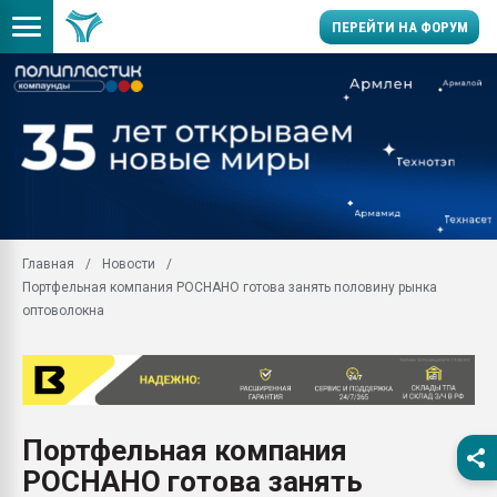
ПЕРЕЙТИ НА ФОРУМ
Продажа готового бизн
производство SPC лам
цикла
29.07.2026 ФРП помог 
заводу пластмасс" зах
ППЭ
Главная
Новости
Помощь в подборе мат
Портфельная компания РОСНАНО готова занять половину рынка
Вакуум-формовочные 
оптоволокна
ближайшее подмосковье
Подмосковье, Москва
28.07.2026 Автоматиза
первый план в перераб
пластмасс
Портфельная компания
28.07.2026 "Техноникол
РОСНАНО готова занять
ситуацией на строител