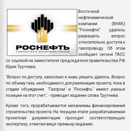
Всё, что касается выду
бутылок
Восточной
нефтехимической
компании (ВНХК)
ПЕРЕЙТИ НА 
"Роснефти" удалось
разрешить вопрос
относительно доступа к
газопроводу. Об этом
сообщает сегоня ТАСС
со ссылкой на заместителя председателя правительства РФ
Юрия Трутнева.
"Вопрос по доступу, насколько я знаю, решить удалось. Вопрос
по объему газа, необходимого для реализации проекта, пока в
стадии обсуждения. "Газпром" и "Роснефть" имеют разные
позиции на этот счет",
- приводит издание слова Трутнева.
Кроме того, прорабатываются механизмы финансирования
строительства проекта. На текущем этапе разрабатываемая
проектная документация проходит соответствующую
экспертизу, отметил вице-премьер изданию.