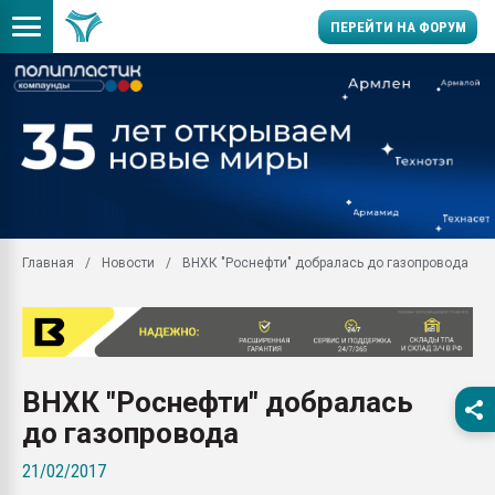
ПЕРЕЙТИ НА ФОРУМ
Продажа готового бизн
производство SPC лам
цикла
29.07.2026 ФРП помог 
заводу пластмасс" зах
ППЭ
Главная
Новости
ВНХК "Роснефти" добралась до газопровода
Помощь в подборе мат
Вакуум-формовочные 
ближайшее подмосковье
Подмосковье, Москва
28.07.2026 Автоматиза
ВНХК "Роснефти" добралась
первый план в перераб
пластмасс
до газопровода
28.07.2026 "Техноникол
21/02/2017
ситуацией на строител