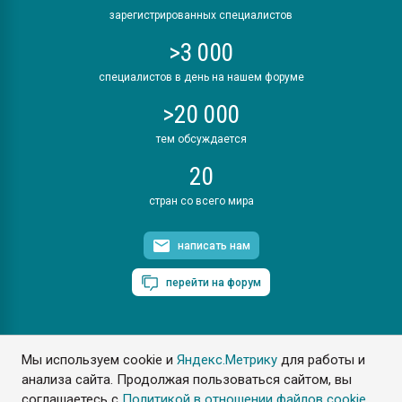
зарегистрированных специалистов
>3 000
специалистов в день на нашем форуме
>20 000
тем обсуждается
20
стран со всего мира
написать нам
перейти на форум
Мы используем cookie и
Яндекс.Метрику
для работы и
ПластЭксперт © 2006. Все права защищены
анализа сайта. Продолжая пользоваться сайтом, вы
Разрешается копирование материалов сайта с обязательной
ссылкой на www.e-plastic.ru
соглашаетесь с
Политикой в отношении файлов cookie
.