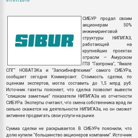
Всё, что касается выду
бутылок
СИБУР продал своим
акционерам 50%
ПЕРЕЙТИ НА 
инжиниринговой
структуры НИПИГАЗ,
работающей на
крупнейших проектах
отрасли — Амурском
ГПЗ "Газпрома", "Ямале
СПГ" НОВАТЭКа и "Запсибнефтехиме" самого СИБУРа,
сообщает сегодня Коммерсант. Стоимость сделки, по
оценкам экспертов, могла составить до 1,5 млрд руб.
Источник газеты поясняет, что сделка позволит вывести
"слишком заметные" показатели НИПИГАЗа из отчетности
СИБУРа. Эксперты считают, что смена собственника вряд ли
сильно скажется на деятельности НИПИГАЗа, но он сможет
активнее продвигать свои услуги на рынке.
Сумма сделки не раскрывается. В СИБУРе пояснили, что
долю купили "большинство акционеров компании". Источник