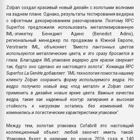
Zolpan создал красивый новый дизайн с золотыми волнами
на заднем плане. Однако, результаты тестирования ведерка
с офсетным декорированием разочаровали. Поэтому RPC
Superfos предложили использовать металлизированную
IML-этикетку. Бенедикт Адинс (Benedict Adins),
региональный менеджер по продажам в Южной Европе,
Verstraete IML, объясняет:
"Вместо пантонных цветов
используются металлические цвета, и это сразу бросается в
глаза. Благодаря IML-упаковке ведерко для краски сверкает
так, будто оно сделано из настоящего золота". Команда RPC
Superfos La Genète добавляет: "IML-технология помогла нашему
клиенту Zolpan сохранить форму используемого ведра. Но
ведро получило новый вид «под металл» и Zolpan смог
применить в дизайне новые яркие цвета. Важные качества
ведра, такие как надежный контур запирания и высокая
стойкость к нагрузкам остались без изменений. Не
изменились и логистические характеристики упаковки".
Между тем, золотая упаковка Cofabrill это настоящий
коллекционный объект: любой захочет иметь такой.
Упаковка будет в наличии до конца 2016 года в 140