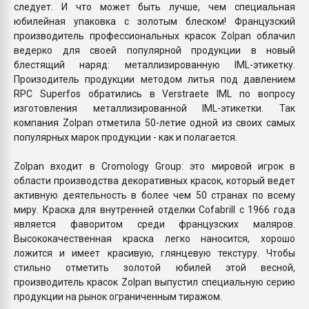
следует. И что может быть лучше, чем специальная
юбилейная упаковка с золотым блеском! Французский
производитель профессиональных красок Zolpan облачил
ведерко для своей популярной продукции в новый
блестящий наряд: металлизированную IML-этикетку.
Произодитель продукции методом литья под давлением
RPC Superfos обратились в Verstraete IML по вопросу
изготовления металлизированной IML-этикетки. Так
компания Zolpan отметила 50-летие одной из своих самых
популярных марок продукции - как и полагается.
Zolpan входит в Cromology Group: это мировой игрок в
области производства декоративных красок, который ведет
активную деятельность в более чем 50 странах по всему
миру. Краска для внутренней отделки Cofabrill с 1966 года
является фаворитом среди французских маляров.
Высококачественная краска легко наносится, хорошо
ложится и имеет красивую, глянцевую текстуру. Чтобы
стильно отметить золотой юбилей этой весной,
производитель красок Zolpan выпустил специальную серию
продукции на рынок ограниченным тиражом.