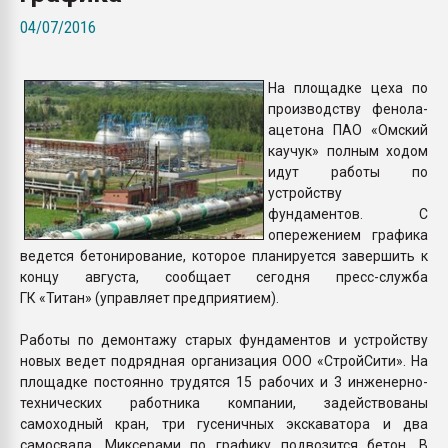
26.07.2022 "Сибирский т
04/07/2016
намного дороже
На площадке цеха по
ПЕРЕЙТИ НА 
производству фенола-
ацетона ПАО «Омский
каучук» полным ходом
идут работы по
устройству
фундаментов. С
опережением графика
ведется бетонирование, которое планируется завершить к
концу августа, сообщает сегодня пресс-служба
ГК «Титан» (управляет предприятием).
Работы по демонтажу старых фундаментов и устройству
новых ведет подрядная организация ООО «СтройСити». На
площадке постоянно трудятся 15 рабочих и 3 инженерно-
технических работника компании, задействованы
самоходный кран, три гусеничных экскаватора и два
самосвала. Миксерами по графику подвозится бетон. В