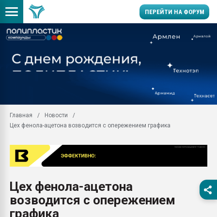
ПЕРЕЙТИ НА ФОРУМ
Вакуум-формовочные 
ближайшее подмосковье
Подмосковье, Москва
28.07.2026 Автоматиза
первый план в перераб
пластмасс
Главная
Новости
28.07.2026 "Техноникол
Цех фенола-ацетона возводится с опережением графика
ситуацией на строител
Всё, что касается выду
бутылок
Материал поверхности 
вакуумного формовани
Цех фенола-ацетона
Продам отходы Компо
возводится с опережением
поликарбоната и АБС-п
Armaloy PC/ABS-1IM че
графика