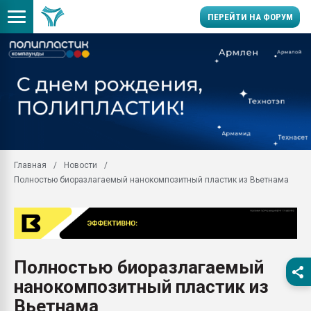
ПЕРЕЙТИ НА ФОРУМ
Помощь в подборе мат
Вакуум-формовочные 
ближайшее подмосковье
Подмосковье, Москва
28.07.2026 Автоматиза
первый план в перераб
Главная
Новости
пластмасс
Полностью биоразлагаемый нанокомпозитный пластик из Вьетнама
28.07.2026 "Техноникол
ситуацией на строител
Всё, что касается выду
бутылок
Полностью биоразлагаемый
Материал поверхности 
вакуумного формовани
нанокомпозитный пластик из
Продам отходы Компо
Вьетнама
поликарбоната и АБС-п