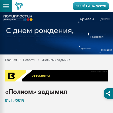
ПЕРЕЙТИ НА ФОРУМ
Продажа готового бизн
производство SPC лам
цикла
29.07.2026 ФРП помог 
заводу пластмасс" зах
ППЭ
Главная
Новости
«Полиом» задымил
Помощь в подборе мат
Вакуум-формовочные 
ближайшее подмосковье
Подмосковье, Москва
28.07.2026 Автоматиза
«Полиом» задымил
первый план в перераб
пластмасс
01/10/2019
28.07.2026 "Техноникол
ситуацией на строител