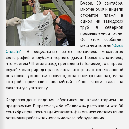
Вчера, 30 сентября,
Всё, что касается выду
многие омичи видели
бутылок
открытое пламя в
одной из заводских
ПЕРЕЙТИ НА 
труб в северной
промышленной зоне.
Об этом сообщает
местный портал
"Омск
Онлайн"
. В социальных сетях появилось множество
фотографий с клубами чёрного дыма. Позже выяснилось,
что местом ЧП стал завод пропилена («Полиом»), а в пресс-
службе минприроды рассказали, что речь о «внеплановой
остановке установки производства полипропилена», из-за
которой произошёл аварийный сброс части газа на
факельную установку.
Корреспондент издания обратился за комментарием на
предприятие. В пресс-службе «Полиома» рассказали, что 30
сентября пришлось задействовать факельную систему из-за
остановки работы технологического оборудования.