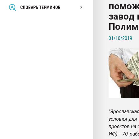
помож
Всё, что касается выду
СЛОВАРЬ ТЕРМИНОВ
бутылок
завод 
Полим
ПЕРЕЙТИ НА 
01/10/2019
"Ярославская
условия для
проектов на 
ИФ) - 70 раб