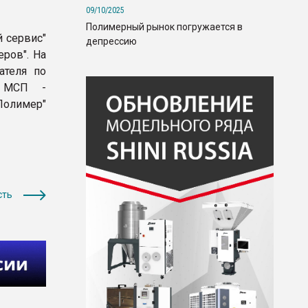
09/10/2025
Полимерный рынок погружается в
 сервис"
депрессию
ров". На
ателя по
и МСП -
олимер"
сть