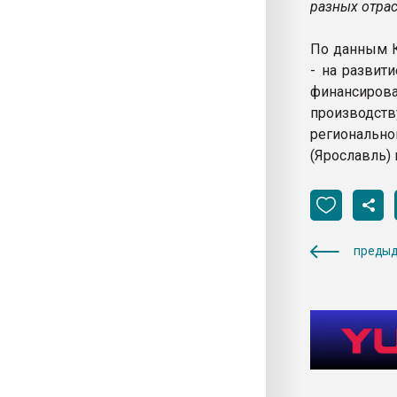
разных отрас
По данным К
- на развит
финансиров
производс
региональн
(Ярославль) 
предыд