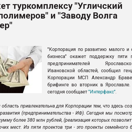
ет туркомплексу "Угличский
ва ПЭТ
полимеров" и "Заводу Волга
ер"
ФОРУМ
"Корпорация по развитию малого и 
бизнеса" окажет поддержку пяти 
предпринимателей Ярослав
Ивановской областей, сообщил ген
Корпорации МСП Александр Брав
брифинге во вторник в Ярославле.
сегодня сообщает
"Интерфакс"
.
 область привлекательна для Корпорации тем, что здесь со
 развития (предпринимательства - ИФ). Сегодня мы посмот
сумму более 380 млн рублей, (реализация которых позволит 
очих мест. Из пяти проектов три - это проекты семейного 