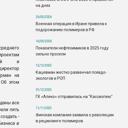
на днях
26/03/2026
Военная операция в Иране привела к
подорожанию полимеров в РФ
16/03/2026
среднего
Показатели нефтехимиков в 2025 году
сильно просели
проектам
ской и
12/12/2025
директор
Кацевман жестко развенчал псевдо-
ерман на
экологов и РОП
 Об этом
01/12/2025
ГК «Алеко» отправилась на "Кассиопею"
зданы все
11/11/2025
рели пять
Финская компания заявила о революции
создать -
в рециклинге полимеров
бизнеса в