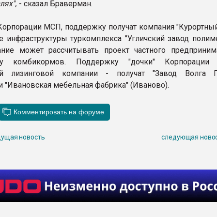
лях",
- сказал Браверман.
орпорации МСП, поддержку получат компания "Курортный
ие инфраструктуры туркомплекса "Угличский завод полиме
ание может рассчитывать проект частного предприним
тву комбикормов. Поддержку "дочки" Корпораци
ой лизинговой компании - получат "Завод Волга П
и "Ивановская мебельная фабрика" (Иваново).
ущая новость
следующая ново