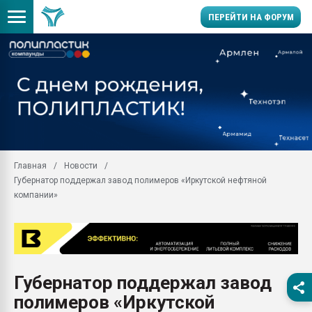
ПЕРЕЙТИ НА ФОРУМ
Продажа готового бизн
производство SPC лам
цикла
29.07.2026 ФРП помог 
заводу пластмасс" зах
ППЭ
Главная
Новости
Помощь в подборе мат
Губернатор поддержал завод полимеров «Иркутской нефтяной
Вакуум-формовочные 
компании»
ближайшее подмосковье
Подмосковье, Москва
28.07.2026 Автоматиза
первый план в перераб
пластмасс
Губернатор поддержал завод
28.07.2026 "Техноникол
полимеров «Иркутской
ситуацией на строител