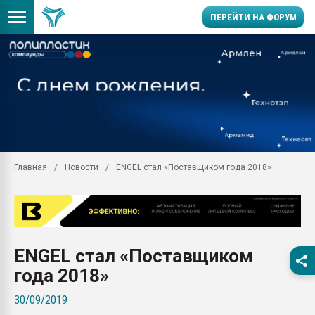
ПЕРЕЙТИ НА ФОРУМ
11.09.2020 Нанотрубки
универсальны, что рос
умельцы изготовили м
колонок полностью из 
Продажа готового бизн
производство SPC лам
цикла
Главная
Новости
ENGEL стал «Поставщиком года 2018»
29.07.2026 ФРП помог 
заводу пластмасс" зах
ППЭ
Помощь в подборе мат
ENGEL стал «Поставщиком
Вакуум-формовочные 
ближайшее подмосковье
года 2018»
Подмосковье, Москва
30/09/2019
28.07.2026 Автоматиза
первый план в перераб