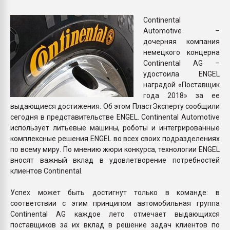
пластмасс
Continental
28.07.2026 "Техноникол
Automotive –
ситуацией на строител
дочерняя компания
немецкого концерна
Continental AG –
ПЕРЕЙТИ НА 
удостоила ENGEL
наградой «Поставщик
года 2018» за ее
выдающиеся достижения. Об этом ПластЭксперту сообщили
сегодня в представительстве ENGEL. Continental Automotive
использует литьевые машины, роботы и интегрированные
комплексные решения ENGEL во всех своих подразделениях
по всему миру. По мнению жюри конкурса, технологии ENGEL
вносят важный вклад в удовлетворение потребностей
клиентов Continental.
Успех может быть достигнут только в команде: в
соответствии с этим принципом автомобильная группа
Continental AG каждое лето отмечает выдающихся
поставщиков за их вклад в решение задач клиентов по