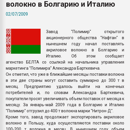
волокно в Болгарию и Италию
покупка, обмен
02/07/2009
ПЕРЕЙТИ НА 
Завод "Полимир" открытого
акционерного общества "Нафтан" в
нынешнем году начал поставлять
акриловое волокно в Болгарию и
Италию. Об этом сообщает
агенство БЕЛТА со ссылкой на начальника управления
маркетинга "Полимира" Александра Барткевича.
Он отметил, что уже в ближайшие месяцы поставки волокна
в эти две страны могут составить суммарно до 300 т в
месяц. Предприятию удалось выйти на конечных
потребителей и, по словам Александра Барткевича,
покупатели просят увеличивать объем поставок от месяца к
месяцу. За январь-май 2009 года в Болгарию и Италию
"Полимир" отгрузил до 400 т волокна марки "Нитрон-Д".
Кроме того, завод продолжает экспортировать акриловое
волокно в Польшу, куда осуществляются поставки около
100-200 т волокна в месяц. В нынешнем году объем