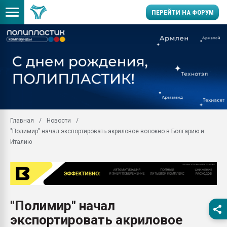
ПЕРЕЙТИ НА ФОРУМ
28.07.2026 Автоматиза
первый план в перераб
пластмасс
28.07.2026 "Техноникол
ситуацией на строител
Всё, что касается выду
Главная
Новости
бутылок
"Полимир" начал экспортировать акриловое волокно в Болгарию и
Материал поверхности 
Италию
вакуумного формовани
Продам отходы Компо
поликарбоната и АБС-п
Armaloy PC/ABS-1IM че
26.07.2022 "Сибирский т
"Полимир" начал
намного дороже
экспортировать акриловое
Профильная литератур