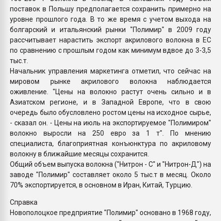
поставок в Польшу предполагается сохранить примерно на
уровне прошлого года. В то же время с учетом выхода на
болгарский и итальянский рынки "Полимир" в 2009 году
рассчитывает нарастить экспорт акрилового волокна в ЕС
по сравнению с прошлым годом как минимум вдвое до 3-3,5
тыс.т.
Начальник управления маркетинга отметил, что сейчас на
мировом рынке акрилового волокна наблюдается
оживление. "Цены на волокно растут очень сильно и в
Азиатском регионе, и в Западной Европе, что в свою
очередь было обусловлено ростом цены на исходное сырье,
- сказал он. - Цены на июль на экспортируемое "Полимиром"
волокно выросли на 250 евро за 1 т". По мнению
специалиста, благоприятная конъюнктура по акриловому
волокну в ближайшие месяцы сохранится.
Общий объем выпуска волокна ("Нитрон - С" и "Нитрон-Д") на
заводе "Полимир" составляет около 5 тыс.т в месяц. Около
70% экспортируется, в основном в Иран, Китай, Турцию.
Справка
Новополоцкое предприятие "Полимир" основано в 1968 году,