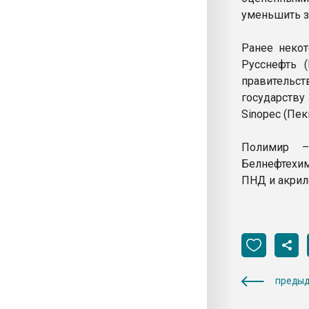
уменьшить з
Ранее некот
Русснефть 
правительст
государству
Sinopec (Пек
Полимир –
Белнефтехим
ПНД и акрил
предыд