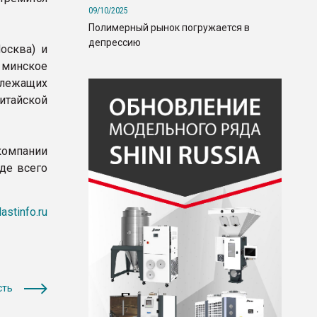
09/10/2025
Полимерный рынок погружается в
депрессию
осква) и
 минское
адлежащих
итайской
омпании
де всего
astinfo.ru
сть