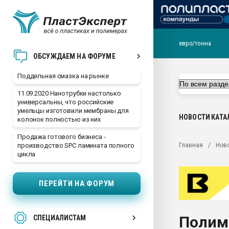
евро/тонна
Помощь в подборе мат
ОБСУЖДАЕМ НА ФОРУМЕ
Вакуум-формовочные 
Поддельная смазка на рынке
ближайшее подмосковье
Подмосковье, Москва
11.09.2020 Нанотрубки настолько
универсальны, что российские
28.07.2026 Автоматиза
умельцы изготовили мембраны для
первый план в перераб
НОВОСТИ
КАТА
колонок полностью из них
пластмасс
Продажа готового бизнеса -
28.07.2026 "Техноникол
Главная
Нов
производство SPC ламината полного
ситуацией на строител
цикла
Всё, что касается выду
бутылок
ПЕРЕЙТИ НА ФОРУМ
Материал поверхности 
вакуумного формовани
Полим
СПЕЦИАЛИСТАМ
Продам отходы Компо
поликарбоната и АБС-п