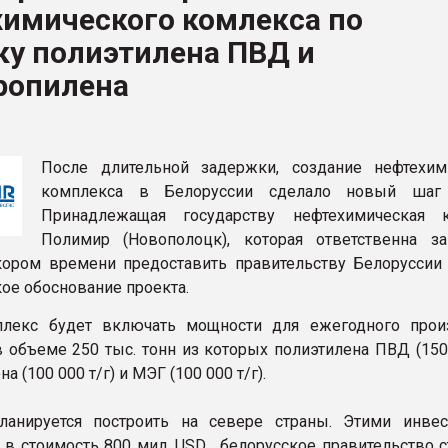
химического комлекса по
рный цвет
ку полиэтилена ПВД и
ФОРУМ
ропилена
После длительной задержки, создание нефтехим
комплекса в Белоруссии сделало новый шаг 
Принадлежащая государству нефтехимическая 
Полимир (Новополоцк), которая ответственна за
ором времени предоставить правительству Белоруссии 
ое обоснование проекта.
лекс будет включать мощности для ежегодного прои
 объеме 250 тыс. тонн из которых полиэтилена ПВД (150 
а (100 000 т/г) и МЭГ (100 000 т/г).
ланируется построить на севере страны. Этими инвес
в стоимость 800 мил. USD , белорусское правительство с