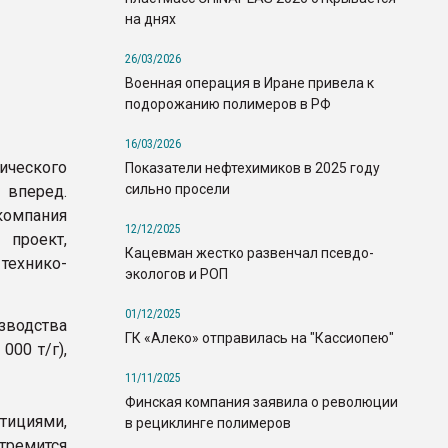
на днях
26/03/2026
Военная операция в Иране привела к
подорожанию полимеров в РФ
16/03/2026
ического
Показатели нефтехимиков в 2025 году
сильно просели
вперед.
компания
12/12/2025
 проект,
Кацевман жестко развенчал псевдо-
технико-
экологов и РОП
01/12/2025
зводства
ГК «Алеко» отправилась на "Кассиопею"
000 т/г),
11/11/2025
Финская компания заявила о революции
тициями,
в рециклинге полимеров
тремится