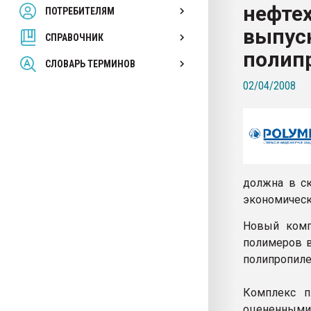
нефте
ПОТРЕБИТЕЛЯМ
Armaloy PC/ABS-1IM че
выпус
СПРАВОЧНИК
ПЕРЕЙТИ НА 
полип
СЛОВАРЬ ТЕРМИНОВ
02/04/2008
должна в ск
экономическ
Новый комп
полимеров в
полипропилен
Комплекс п
оцененными 