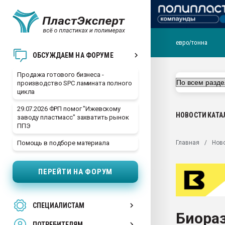
евро/тонна
28.07.2026 Автоматиза
ОБСУЖДАЕМ НА ФОРУМЕ
первый план в перераб
пластмасс
Продажа готового бизнеса -
производство SPC ламината полного
28.07.2026 "Техноникол
цикла
ситуацией на строител
29.07.2026 ФРП помог "Ижевскому
Всё, что касается выду
НОВОСТИ
КАТА
заводу пластмасс" захватить рынок
бутылок
ППЭ
Материал поверхности 
Главная
Нов
Помощь в подборе материала
вакуумного формовани
Продам отходы Компо
ПЕРЕЙТИ НА ФОРУМ
поликарбоната и АБС-п
Armaloy PC/ABS-1IM че
26.07.2022 "Сибирский т
СПЕЦИАЛИСТАМ
намного дороже
Биораз
ПОТРЕБИТЕЛЯМ
Профильная литератур