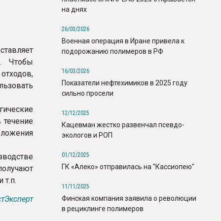
на днях
26/03/2026
Военная операция в Иране привела к
ставляет
подорожанию полимеров в РФ
. Чтобы
16/03/2026
 отходов,
Показатели нефтехимиков в 2025 году
ьзовать
сильно просели
гические
12/12/2025
в течение
Кацевман жестко развенчал псевдо-
зложения
экологов и РОП
01/12/2025
зводстве
ГК «Алеко» отправилась на "Кассиопею"
получают
 т.п.
11/11/2025
Финская компания заявила о революции
тЭксперт
в рециклинге полимеров