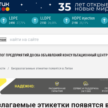
LDPE
LLDPE
HDPE injection
2490
27,71%
2150
26,05%
2190
25,11%
ция выходит на
отке
ь" довольна
ьном рынке
ва ПЭТ
ЛОГ ПРЕДПРИЯТИЙ
ДОСКА ОБЪЯВЛЕНИЙ
КОНСУЛЬТАЦИОННЫЙ ЦЕНТР
пуансона для
ости
Биоразлагаемые этикетки появятся в Литве
я
зиция
ластика
рный цвет
итан" стал
лагаемые этикетки появятся 
а. Продажа,