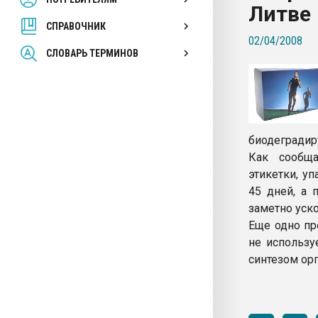
Литве
покупка, обмен
СПРАВОЧНИК
02/04/2008
ПЕРЕЙТИ НА 
СЛОВАРЬ ТЕРМИНОВ
биодеградир
Как сообща
этикетки, у
45 дней, а 
заметно уско
Еще одно пр
не использу
синтезом орг