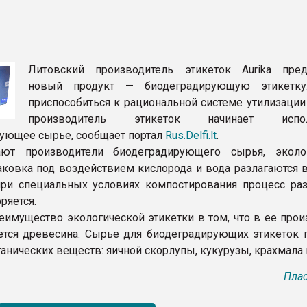
ФОРУМ
Литовский производитель этикеток Aurika пред
новый продукт — биодеградирующую этикетку
приспособиться к рациональной системе утилизации
производитель этикеток начинает испол
ующее сырье, сообщает портал
Rus.Delfi.lt
.
ют производители биодеградирующего сырья, эколо
паковка под воздействием кислорода и вода разлагаются 
при специальных условиях компостирования процесс ра
ряется.
еимущество экологической этикетки в том, что в ее прои
ется древесина. Сырье для биодеградирующих этикеток 
анических веществ: яичной скорлупы, кукурузы, крахмала и
Плас