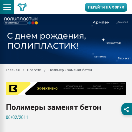
ПЕРЕЙТИ НА ФОРУМ
Продажа готового бизн
производство SPC лам
цикла
29.07.2026 ФРП помог 
заводу пластмасс" зах
ППЭ
Главная
Новости
Полимеры заменят бетон
Помощь в подборе мат
Вакуум-формовочные 
ближайшее подмосковье
Подмосковье, Москва
28.07.2026 Автоматиза
Полимеры заменят бетон
первый план в перераб
пластмасс
06/02/2011
28.07.2026 "Техноникол
ситуацией на строител