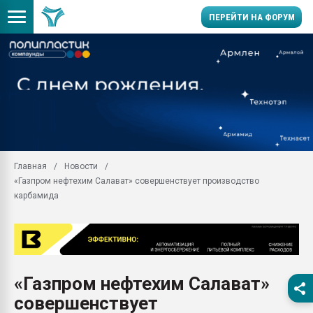
ПЕРЕЙТИ НА ФОРУМ
Продажа готового бизн
производство SPC лам
цикла
29.07.2026 ФРП помог 
заводу пластмасс" зах
ППЭ
Главная
Новости
Помощь в подборе мат
«Газпром нефтехим Салават» совершенствует производство
Вакуум-формовочные 
карбамида
ближайшее подмосковье
Подмосковье, Москва
28.07.2026 Автоматиза
первый план в перераб
пластмасс
«Газпром нефтехим Салават»
28.07.2026 "Техноникол
совершенствует
ситуацией на строител