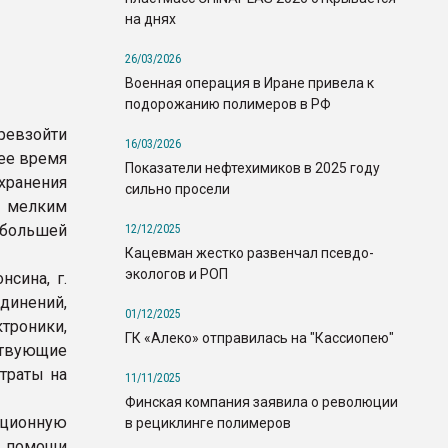
на днях
26/03/2026
Военная операция в Иране привела к
подорожанию полимеров в РФ
евзойти
16/03/2026
щее время
Показатели нефтехимиков в 2025 году
хранения
сильно просели
 мелким
 большей
12/12/2025
Кацевман жестко развенчал псевдо-
экологов и РОП
нсина, г.
инений,
01/12/2025
роники,
ГК «Алеко» отправилась на "Кассиопею"
твующие
траты на
11/11/2025
Финская компания заявила о революции
иционную
в рециклинге полимеров
и помощи