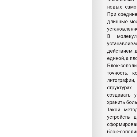
новых само
При соедине
длинные мол
установленн
В молекул
устанавлива
действием д
единой, а п
Блок-сопол
точность, 
литографии,
структурах
создавать 
хранить боль
Такой мето
устройств 
сформирова
блок-сополи