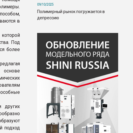
09/10/2025
олимеры.
Полимерный рынок погружается в
пособом,
депрессию
ваются в
которой
тва. Под
ся более
редлагая
а основе
мических
ователям
пособные
и других
ообразно
образуют
й подход