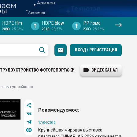
HDPE film
HDPE blow
PP hомо
2080
25,96%
2310
28,57%
2300
25,22%
ВХОД / РЕГИСТРАЦИЯ
ТРУДОУСТРОЙСТВО
ФОТОРЕПОРТАЖИ
ВИДЕОКАНАЛ
ронных устройствах
Рекомендуемое:
17/04/2026
Крупнейшая мировая выставка
пластмасс CHINAPLAS 2026 открывается