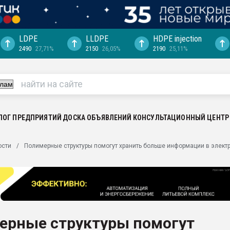
LDPE
LLDPE
HDPE injection
2490
27,71%
2150
26,05%
2190
25,11%
еса -
ината полного
"Ижевскому
ватить рынок
ЛОГ ПРЕДПРИЯТИЙ
ДОСКА ОБЪЯВЛЕНИЙ
КОНСУЛЬТАЦИОННЫЙ ЦЕНТР
ериала
машины:
ости
Полимерные структуры помогут хранить больше информации в элект
, с.-в.
ция выходит на
отке
ь" довольна
ерные структуры помогут
ьном рынке