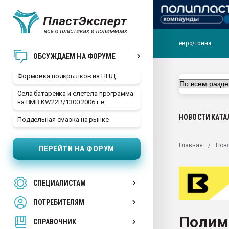
евро/тонна
Продажа готового бизн
ОБСУЖДАЕМ НА ФОРУМЕ
производство SPC лам
цикла
Формовка подкрылков из ПНД
29.07.2026 ФРП помог 
Села батарейка и слетела программа
заводу пластмасс" зах
на BMB KW22PI/1300 2006 г.в.
ППЭ
НОВОСТИ
КАТА
Поддельная смазка на рынке
Помощь в подборе мат
Вакуум-формовочные 
Главная
Нов
ПЕРЕЙТИ НА ФОРУМ
ближайшее подмосковье
Подмосковье, Москва
28.07.2026 Автоматиза
СПЕЦИАЛИСТАМ
первый план в перераб
пластмасс
ПОТРЕБИТЕЛЯМ
28.07.2026 "Техноникол
Полим
ситуацией на строител
СПРАВОЧНИК