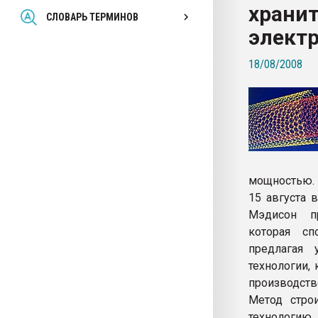
храни
Всё, что касается выду
СЛОВАРЬ ТЕРМИНОВ
бутылок
элект
18/08/2008
ПЕРЕЙТИ НА 
мощностью.
15 августа 
Мэдисон пр
которая сп
предлагая 
технологии,
производств
Метод стро
технологию