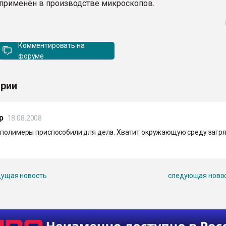
применён в производстве микроскопов.
Комментировать на
форуме
рии
р
18.08.2008
 полимеры приспособили для дела. Хватит окружающую среду загря
ущая новость
следующая ново