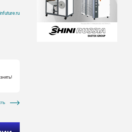
infuture.ru
знять!
сть