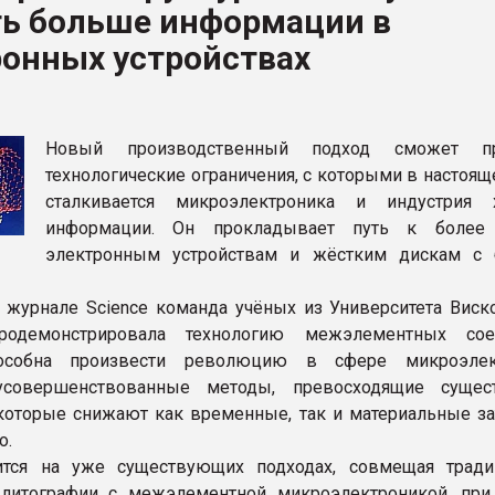
ть больше информации в
ва ПЭТ
ронных устройствах
ФОРУМ
Новый производственный подход сможет пр
технологические ограничения, с которыми в настоя
сталкивается микроэлектроника и индустрия 
информации. Он прокладывает путь к более
электронным устройствам и жёстким дискам с
в журнале Science команда учёных из Университета Виско
одемонстрировала технологию межэлементных соед
особна произвести революцию в сфере микроэлект
усовершенствованные методы, превосходящие сущес
 которые снижают как временные, так и материальные за
о.
ится на уже существующих подходах, совмещая трад
 литографии с межэлементной микроэлектроникой, пр