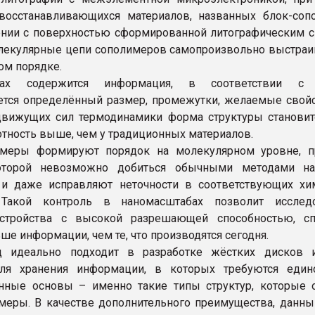
восстанавливающихся материалов, названных блок-соп
нии с поверхностью сформированной литографическим с
екулярные цепи сополимеров самопроизвольно выстраи
ом порядке.
ах содержится информация, в соответствии с 
ется определённый размер, промежутки, желаемые свойс
вижущих сил термодинамики форма структуры становит
лотность выше, чем у традиционных материалов.
имеры формируют порядок на молекулярном уровне, п
которой невозможно добиться обычными методами н
 и даже исправляют неточности в соответствующих хи
. Такой контроль в наномасштабах позволит исслед
устройства с высокой разрешающей способностью, с
ше информации, чем те, что производятся сегодня.
д идеально подходит в разработке жёстких дисков 
для хранения информации, в которых требуются един
нные основы – именно такие типы структур, которые 
меры. В качестве дополнительного преимущества, данны