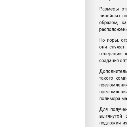
Размеры отв
линейных по
образом, к
расположени
Но поры, ог
они служат 
генерации л
создания оп
Дополнитель
такого комп
преломления
преломления
полимера ма
Для получен
вытянутой 
подложки из