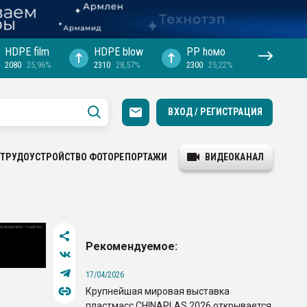
HDPE film
HDPE blow
PP hомо
2080
25,96%
2310
28,57%
2300
25,22%
ВХОД / РЕГИСТРАЦИЯ
ТРУДОУСТРОЙСТВО
ФОТОРЕПОРТАЖИ
ВИДЕОКАНАЛ
Рекомендуемое:
17/04/2026
Крупнейшая мировая выставка
пластмасс CHINAPLAS 2026 открывается