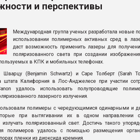
жности и перспективы
рный цвет
ФОРУМ
Международная группа ученых разработала новые п
использовании полимерных активных сред в лазе
даст возможность применить лазеры для получени
поляризованного света при создании изображен
спользуемых в КПК и мобильных телефонах.
Шварцу (Benjamin Schwartz) и Саре Толберт (Sarah Tol
а штата Калифорния в Лос-Анджелесе при участии сот
anon удалось использовать полупроводящие полим
оляризованного лазерного излучения.
спользовали полимеры с чередующимися одинарными и 
оторые при вытягивании их в одном направлении с
 излучать поляризованный свет. Достичь такого упоряд
ия полимеров удалось с помощью размещения орган
порах пленки из диоксида кремния.