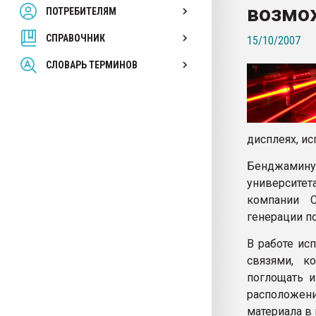
возмо
ПОТРЕБИТЕЛЯМ
Armaloy PC/ABS-1IM че
СПРАВОЧНИК
15/10/2007
ПЕРЕЙТИ НА 
СЛОВАРЬ ТЕРМИНОВ
дисплеях, и
Бенджамину 
университет
компании C
генерации п
В работе и
связями, к
поглощать и
расположен
материала в 