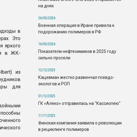
на днях
26/03/2026
Военная операция в Иране привела к
одходы в
подорожанию полимеров в РФ
рах. Это
16/03/2026
я яркого
Показатели нефтехимиков в 2025 году
ия в ЖК-
сильно просели
12/12/2025
bert) из
Кацевман жестко развенчал псевдо-
рудников
экологов и РОП
еры для
01/12/2025
ГК «Алеко» отправилась на "Кассиопею"
двойными
пособны
11/11/2025
оченного
Финская компания заявила о революции
ического
в рециклинге полимеров