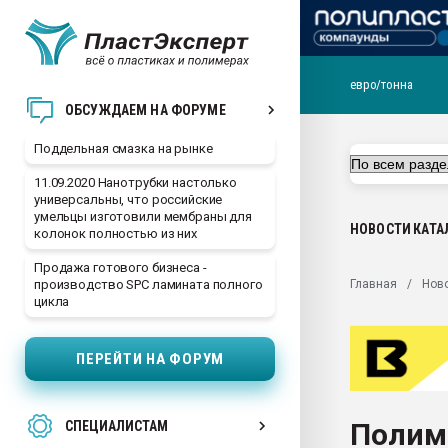
евро/тонна
Помощь в подборе мат
ОБСУЖДАЕМ НА ФОРУМЕ
Вакуум-формовочные 
Поддельная смазка на рынке
ближайшее подмосковье
Подмосковье, Москва
11.09.2020 Нанотрубки настолько
универсальны, что российские
28.07.2026 Автоматиза
умельцы изготовили мембраны для
первый план в перераб
НОВОСТИ
КАТА
колонок полностью из них
пластмасс
Продажа готового бизнеса -
28.07.2026 "Техноникол
Главная
Нов
производство SPC ламината полного
ситуацией на строител
цикла
Всё, что касается выду
бутылок
ПЕРЕЙТИ НА ФОРУМ
Материал поверхности 
вакуумного формовани
Полим
СПЕЦИАЛИСТАМ
Продам отходы Компо
поликарбоната и АБС-п