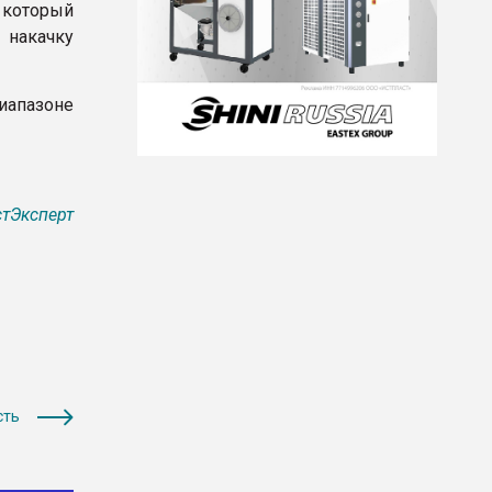
 который
 накачку
иапазоне
тЭксперт
сть