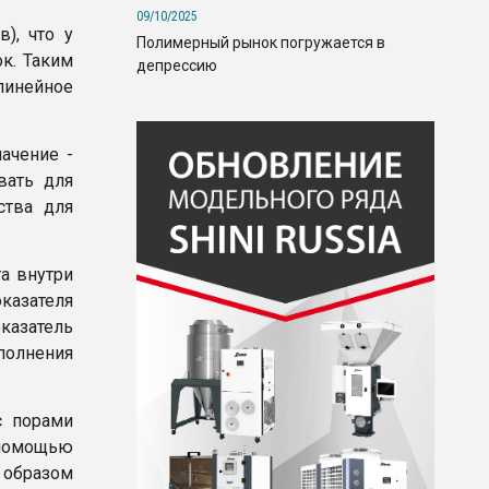
09/10/2025
), что у
Полимерный рынок погружается в
к. Таким
депрессию
линейное
ачение -
вать для
ства для
а внутри
казателя
казатель
полнения
с порами
помощью
 образом