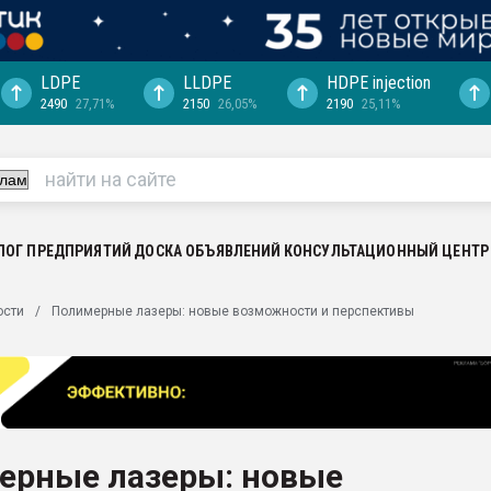
LDPE
LLDPE
HDPE injection
2490
27,71%
2150
26,05%
2190
25,11%
ериала
машины:
, с.-в.
ция выходит на
отке
ЛОГ ПРЕДПРИЯТИЙ
ДОСКА ОБЪЯВЛЕНИЙ
КОНСУЛЬТАЦИОННЫЙ ЦЕНТР
ь" довольна
ости
Полимерные лазеры: новые возможности и перспективы
ьном рынке
ва ПЭТ
пуансона для
я
ерные лазеры: новые
зиция
ластика