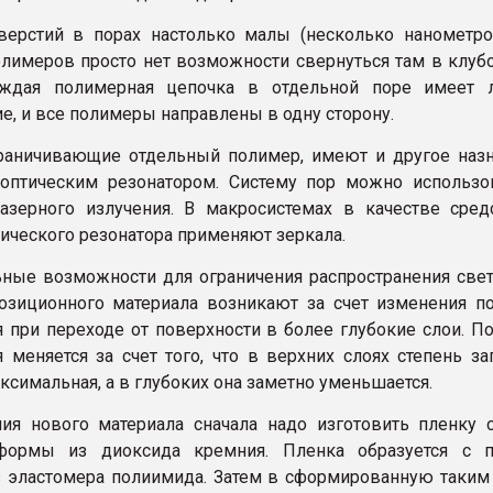
ерстий в порах настолько малы (несколько нанометров
лимеров просто нет возможности свернуться там в клубо
аждая полимерная цепочка в отдельной поре имеет 
е, и все полимеры направлены в одну сторону.
раничивающие отдельный полимер, имеют и другое назн
оптическим резонатором. Систему пор можно использо
азерного излучения. В макросистемах в качестве сред
тического резонатора применяют зеркала.
ные возможности для ограничения распространения свет
озиционного материала возникают за счет изменения по
 при переходе от поверхности в более глубокие слои. По
 меняется за счет того, что в верхних слоях степень за
ксимальная, а в глубоких она заметно уменьшается.
ия нового материала сначала надо изготовить пленку 
формы из диоксида кремния. Пленка образуется с 
 эластомера полиимида. Затем в сформированную таким