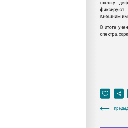
пленку диф
фиксируют 
внешним им
В итоге уче
спектра, хар
предыд